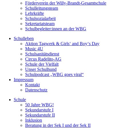
Förderverein der Willy-Brandt-Gesamtschule
Schulleitungsteam
Lehrkräfte
Schulsozialarbeit
Sekretariatsteam
Schulbegleiter:innen an der WBG
Schulleben
Aktion Tagwerk & Girls‘ and Boy‘s Day
Music 4U
Schulsanitätsdienst
Circus Radelito-AG
Schule der Vielfalt
Unser Schulhund
Schulpodcast „WBG goes viral“
Impressum
Kontakt
Datenschutz
Schule
50 Jahre WBG!
Sekundarstufe I
Sekundarstufe II
Inklusion
Beratung in der Sek I und der Sek II