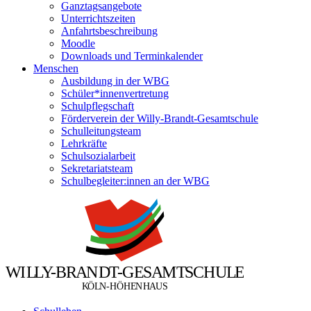
Ganztagsangebote
Unterrichtszeiten
Anfahrtsbeschreibung
Moodle
Downloads und Terminkalender
Menschen
Ausbildung in der WBG
Schüler*innenvertretung
Schulpflegschaft
Förderverein der Willy-Brandt-Gesamtschule
Schulleitungsteam
Lehrkräfte
Schulsozialarbeit
Sekretariatsteam
Schulbegleiter:innen an der WBG
W
I
L
L
Y
-
B
R
A
N
D
T
-
G
E
S
A
M
T
S
C
H
U
L
E
Ö
Ö
K
L
N
-
H
H
E
N
H
A
U
S