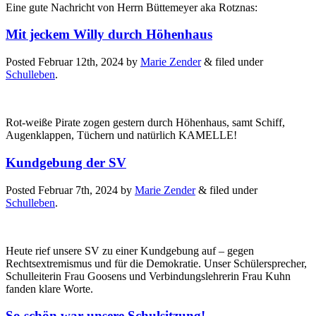
Eine gute Nachricht von Herrn Büttemeyer aka Rotznas:
Mit jeckem Willy durch Höhenhaus
Posted
Februar 12th, 2024
by
Marie Zender
&
filed under
Schulleben
.
Rot-weiße Pirate zogen gestern durch Höhenhaus, samt Schiff,
Augenklappen, Tüchern und natürlich KAMELLE!
Kundgebung der SV
Posted
Februar 7th, 2024
by
Marie Zender
&
filed under
Schulleben
.
Heute rief unsere SV zu einer Kundgebung auf – gegen
Rechtsextremismus und für die Demokratie. Unser Schülersprecher,
Schulleiterin Frau Goosens und Verbindungslehrerin Frau Kuhn
fanden klare Worte.
So schön war unsere Schulsitzung!