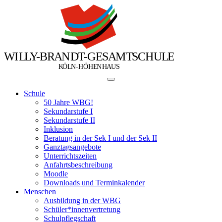
W
I
L
L
Y
-
B
R
A
N
D
T
-
G
E
S
A
M
T
S
C
H
U
L
E
Ö
Ö
K
L
N
-
H
H
E
N
H
A
U
S
Schule
50 Jahre WBG!
Sekundarstufe I
Sekundarstufe II
Inklusion
Beratung in der Sek I und der Sek II
Ganztagsangebote
Unterrichtszeiten
Anfahrtsbeschreibung
Moodle
Downloads und Terminkalender
Menschen
Ausbildung in der WBG
Schüler*innenvertretung
Schulpflegschaft