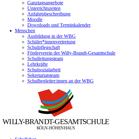
Ganztagsangebote
Unterrichtszeiten
Anfahrtsbeschreibung
Moodle
Downloads und Terminkalender
Menschen
Ausbildung in der WBG
Schüler*innenvertretung
Schulpflegschaft
Förderverein der Willy-Brandt-Gesamtschule
Schulleitungsteam
Lehrkräfte
Schulsozialarbeit
Sekretariatsteam
Schulbegleiter:innen an der WBG
W
I
L
L
Y
-
B
R
A
N
D
T
-
G
E
S
A
M
T
S
C
H
U
L
E
Ö
Ö
K
L
N
-
H
H
E
N
H
A
U
S