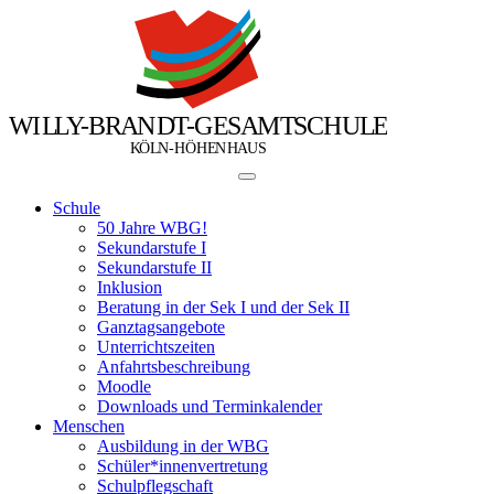
W
I
L
L
Y
-
B
R
A
N
D
T
-
G
E
S
A
M
T
S
C
H
U
L
E
Ö
Ö
K
L
N
-
H
H
E
N
H
A
U
S
Schule
50 Jahre WBG!
Sekundarstufe I
Sekundarstufe II
Inklusion
Beratung in der Sek I und der Sek II
Ganztagsangebote
Unterrichtszeiten
Anfahrtsbeschreibung
Moodle
Downloads und Terminkalender
Menschen
Ausbildung in der WBG
Schüler*innenvertretung
Schulpflegschaft