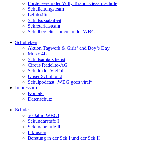
Förderverein der Willy-Brandt-Gesamtschule
Schulleitungsteam
Lehrkräfte
Schulsozialarbeit
Sekretariatsteam
Schulbegleiter:innen an der WBG
Schulleben
Aktion Tagwerk & Girls‘ and Boy‘s Day
Music 4U
Schulsanitätsdienst
Circus Radelito-AG
Schule der Vielfalt
Unser Schulhund
Schulpodcast „WBG goes viral“
Impressum
Kontakt
Datenschutz
Schule
50 Jahre WBG!
Sekundarstufe I
Sekundarstufe II
Inklusion
Beratung in der Sek I und der Sek II