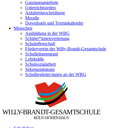
Ganztagsangebote
Unterrichtszeiten
Anfahrtsbeschreibung
Moodle
Downloads und Terminkalender
Menschen
Ausbildung in der WBG
Schüler*innenvertretung
Schulpflegschaft
Förderverein der Willy-Brandt-Gesamtschule
Schulleitungsteam
Lehrkräfte
Schulsozialarbeit
Sekretariatsteam
Schulbegleiter:innen an der WBG
W
I
L
L
Y
-
B
R
A
N
D
T
-
G
E
S
A
M
T
S
C
H
U
L
E
Ö
Ö
K
L
N
-
H
H
E
N
H
A
U
S