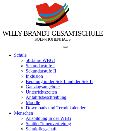
W
I
L
L
Y
-
B
R
A
N
D
T
-
G
E
S
A
M
T
S
C
H
U
L
E
Ö
Ö
K
L
N
-
H
H
E
N
H
A
U
S
Schule
50 Jahre WBG!
Sekundarstufe I
Sekundarstufe II
Inklusion
Beratung in der Sek I und der Sek II
Ganztagsangebote
Unterrichtszeiten
Anfahrtsbeschreibung
Moodle
Downloads und Terminkalender
Menschen
Ausbildung in der WBG
Schüler*innenvertretung
Schulpflegschaft