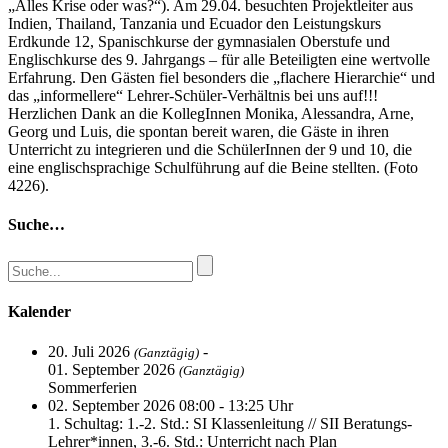
„Alles Krise oder was?“). Am 29.04. besuchten Projektleiter aus
Indien, Thailand, Tanzania und Ecuador den Leistungskurs
Erdkunde 12, Spanischkurse der gymnasialen Oberstufe und
Englischkurse des 9. Jahrgangs – für alle Beteiligten eine wertvolle
Erfahrung. Den Gästen fiel besonders die „flachere Hierarchie“ und
das „informellere“ Lehrer-Schüler-Verhältnis bei uns auf!!!
Herzlichen Dank an die KollegInnen Monika, Alessandra, Arne,
Georg und Luis, die spontan bereit waren, die Gäste in ihren
Unterricht zu integrieren und die SchülerInnen der 9 und 10, die
eine englischsprachige Schulführung auf die Beine stellten. (Foto
4226).
Suche…
Kalender
20. Juli 2026
-
(Ganztägig)
01. September 2026
(Ganztägig)
Sommerferien
02. September 2026 08:00 - 13:25 Uhr
1. Schultag: 1.-2. Std.: SI Klassenleitung // SII Beratungs-
Lehrer*innen, 3.-6. Std.: Unterricht nach Plan