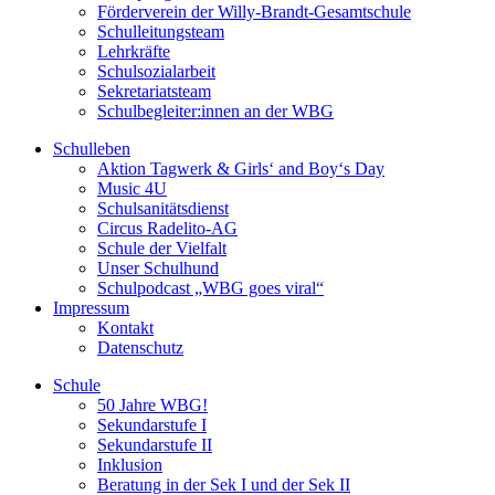
Förderverein der Willy-Brandt-Gesamtschule
Schulleitungsteam
Lehrkräfte
Schulsozialarbeit
Sekretariatsteam
Schulbegleiter:innen an der WBG
Schulleben
Aktion Tagwerk & Girls‘ and Boy‘s Day
Music 4U
Schulsanitätsdienst
Circus Radelito-AG
Schule der Vielfalt
Unser Schulhund
Schulpodcast „WBG goes viral“
Impressum
Kontakt
Datenschutz
Schule
50 Jahre WBG!
Sekundarstufe I
Sekundarstufe II
Inklusion
Beratung in der Sek I und der Sek II