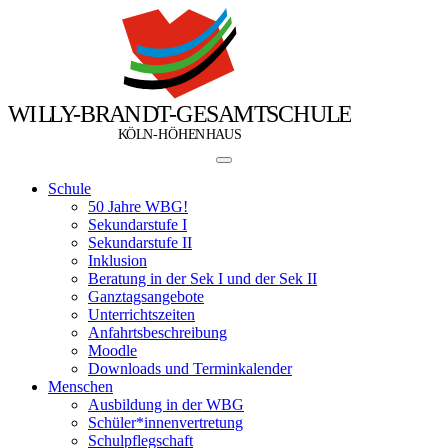
W
I
L
L
Y
-
B
R
A
N
D
T
-
G
E
S
A
M
T
S
C
H
U
L
E
Ö
Ö
K
L
N
-
H
H
E
N
H
A
U
S
Schule
50 Jahre WBG!
Sekundarstufe I
Sekundarstufe II
Inklusion
Beratung in der Sek I und der Sek II
Ganztagsangebote
Unterrichtszeiten
Anfahrtsbeschreibung
Moodle
Downloads und Terminkalender
Menschen
Ausbildung in der WBG
Schüler*innenvertretung
Schulpflegschaft