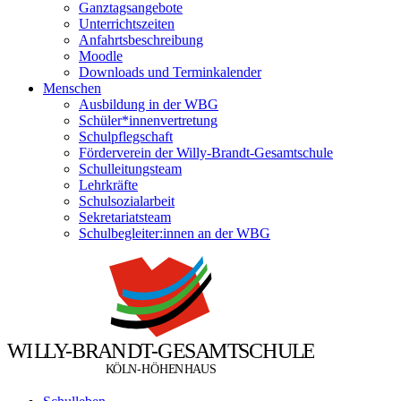
Ganztagsangebote
Unterrichtszeiten
Anfahrtsbeschreibung
Moodle
Downloads und Terminkalender
Menschen
Ausbildung in der WBG
Schüler*innenvertretung
Schulpflegschaft
Förderverein der Willy-Brandt-Gesamtschule
Schulleitungsteam
Lehrkräfte
Schulsozialarbeit
Sekretariatsteam
Schulbegleiter:innen an der WBG
W
I
L
L
Y
-
B
R
A
N
D
T
-
G
E
S
A
M
T
S
C
H
U
L
E
Ö
Ö
K
L
N
-
H
H
E
N
H
A
U
S