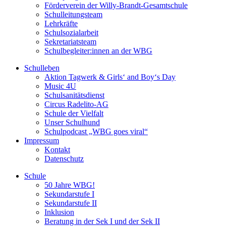
Förderverein der Willy-Brandt-Gesamtschule
Schulleitungsteam
Lehrkräfte
Schulsozialarbeit
Sekretariatsteam
Schulbegleiter:innen an der WBG
Schulleben
Aktion Tagwerk & Girls‘ and Boy‘s Day
Music 4U
Schulsanitätsdienst
Circus Radelito-AG
Schule der Vielfalt
Unser Schulhund
Schulpodcast „WBG goes viral“
Impressum
Kontakt
Datenschutz
Schule
50 Jahre WBG!
Sekundarstufe I
Sekundarstufe II
Inklusion
Beratung in der Sek I und der Sek II