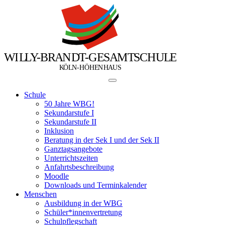
W
I
L
L
Y
-
B
R
A
N
D
T
-
G
E
S
A
M
T
S
C
H
U
L
E
Ö
Ö
K
L
N
-
H
H
E
N
H
A
U
S
Schule
50 Jahre WBG!
Sekundarstufe I
Sekundarstufe II
Inklusion
Beratung in der Sek I und der Sek II
Ganztagsangebote
Unterrichtszeiten
Anfahrtsbeschreibung
Moodle
Downloads und Terminkalender
Menschen
Ausbildung in der WBG
Schüler*innenvertretung
Schulpflegschaft