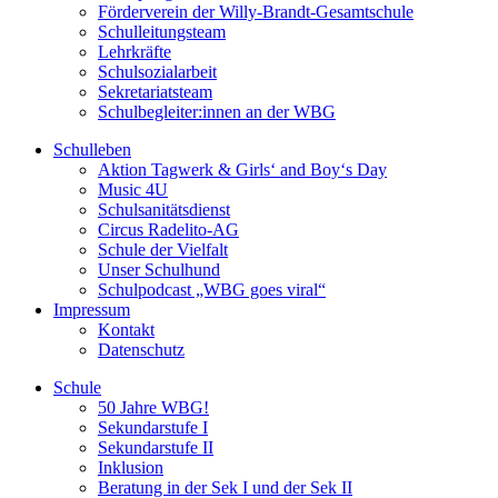
Förderverein der Willy-Brandt-Gesamtschule
Schulleitungsteam
Lehrkräfte
Schulsozialarbeit
Sekretariatsteam
Schulbegleiter:innen an der WBG
Schulleben
Aktion Tagwerk & Girls‘ and Boy‘s Day
Music 4U
Schulsanitätsdienst
Circus Radelito-AG
Schule der Vielfalt
Unser Schulhund
Schulpodcast „WBG goes viral“
Impressum
Kontakt
Datenschutz
Schule
50 Jahre WBG!
Sekundarstufe I
Sekundarstufe II
Inklusion
Beratung in der Sek I und der Sek II