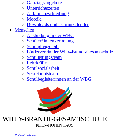
Ganztagsangebote
Unterrichtszeiten
Anfahrtsbeschreibung
Moodle
Downloads und Terminkalender
Menschen
Ausbildung in der WBG
Schüler*innenvertretung
Schulpflegschaft
Förderverein der Willy-Brandt-Gesamtschule
Schulleitungsteam
Lehrkräfte
Schulsozialarbeit
Sekretariatsteam
Schulbegleiter:innen an der WBG
W
I
L
L
Y
-
B
R
A
N
D
T
-
G
E
S
A
M
T
S
C
H
U
L
E
Ö
Ö
K
L
N
-
H
H
E
N
H
A
U
S