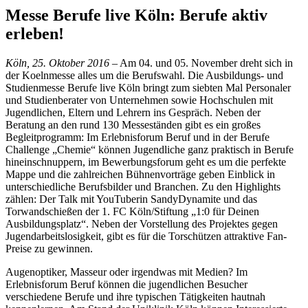
Messe Berufe live Köln: Berufe aktiv
erleben!
Köln, 25. Oktober 2016
– Am 04. und 05. November dreht sich in
der Koelnmesse alles um die Berufswahl. Die Ausbildungs- und
Studienmesse Berufe live Köln bringt zum siebten Mal Personaler
und Studienberater von Unternehmen sowie Hochschulen mit
Jugendlichen, Eltern und Lehrern ins Gespräch. Neben der
Beratung an den rund 130 Messeständen gibt es ein großes
Begleitprogramm: Im Erlebnisforum Beruf und in der Berufe
Challenge „Chemie“ können Jugendliche ganz praktisch in Berufe
hineinschnuppern, im Bewerbungsforum geht es um die perfekte
Mappe und die zahlreichen Bühnenvorträge geben Einblick in
unterschiedliche Berufsbilder und Branchen. Zu den Highlights
zählen: Der Talk mit YouTuberin SandyDynamite und das
Torwandschießen der 1. FC Köln/Stiftung „1:0 für Deinen
Ausbildungsplatz“. Neben der Vorstellung des Projektes gegen
Jugendarbeitslosigkeit, gibt es für die Torschützen attraktive Fan-
Preise zu gewinnen.
Augenoptiker, Masseur oder irgendwas mit Medien? Im
Erlebnisforum Beruf können die jugendlichen Besucher
verschiedene Berufe und ihre typischen Tätigkeiten hautnah