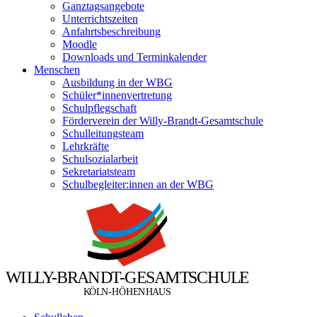
Ganztagsangebote
Unterrichtszeiten
Anfahrtsbeschreibung
Moodle
Downloads und Terminkalender
Menschen
Ausbildung in der WBG
Schüler*innenvertretung
Schulpflegschaft
Förderverein der Willy-Brandt-Gesamtschule
Schulleitungsteam
Lehrkräfte
Schulsozialarbeit
Sekretariatsteam
Schulbegleiter:innen an der WBG
W
I
L
L
Y
-
B
R
A
N
D
T
-
G
E
S
A
M
T
S
C
H
U
L
E
Ö
Ö
K
L
N
-
H
H
E
N
H
A
U
S