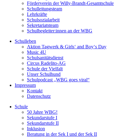
Förderverein der Willy-Brandt-Gesamtschule
Schulleitungsteam
Lehrkräfte
Schulsozialarbeit
Sekretariatsteam
Schulbegleiter:innen an der WBG
Schulleben
Aktion Tagwerk & Girls‘ and Boy‘s Day
Music 4U
Schulsanitätsdienst
Circus Radelito-AG
Schule der Vielfalt
Unser Schulhund
Schulpodcast „WBG goes viral“
Impressum
Kontakt
Datenschutz
Schule
50 Jahre WBG!
Sekundarstufe I
Sekundarstufe II
Inklusion
Beratung in der Sek I und der Sek II