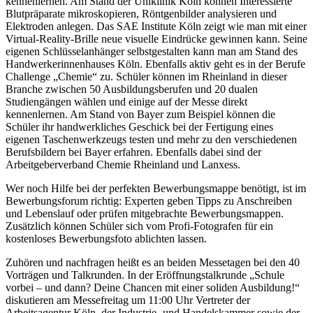
kennenlernen. Am Stand der Uniklinik Köln können Interessierte
Blutpräparate mikroskopieren, Röntgenbilder analysieren und
Elektroden anlegen. Das SAE Institute Köln zeigt wie man mit einer
Virtual-Reality-Brille neue visuelle Eindrücke gewinnen kann. Seine
eigenen Schlüsselanhänger selbstgestalten kann man am Stand des
Handwerkerinnenhauses Köln. Ebenfalls aktiv geht es in der Berufe
Challenge „Chemie“ zu. Schüler können im Rheinland in dieser
Branche zwischen 50 Ausbildungsberufen und 20 dualen
Studiengängen wählen und einige auf der Messe direkt
kennenlernen. Am Stand von Bayer zum Beispiel können die
Schüler ihr handwerkliches Geschick bei der Fertigung eines
eigenen Taschenwerkzeugs testen und mehr zu den verschiedenen
Berufsbildern bei Bayer erfahren. Ebenfalls dabei sind der
Arbeitgeberverband Chemie Rheinland und Lanxess.
Wer noch Hilfe bei der perfekten Bewerbungsmappe benötigt, ist im
Bewerbungsforum richtig: Experten geben Tipps zu Anschreiben
und Lebenslauf oder prüfen mitgebrachte Bewerbungsmappen.
Zusätzlich können Schüler sich vom Profi-Fotografen für ein
kostenloses Bewerbungsfoto ablichten lassen.
Zuhören und nachfragen heißt es an beiden Messetagen bei den 40
Vorträgen und Talkrunden. In der Eröffnungstalkrunde „Schule
vorbei – und dann? Deine Chancen mit einer soliden Ausbildung!“
diskutieren am Messefreitag um 11:00 Uhr Vertreter der
Arbeitsagentur Köln, der Industrie- und Handelskammer sowie der