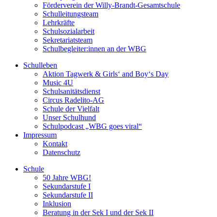
Förderverein der Willy-Brandt-Gesamtschule
Schulleitungsteam
Lehrkräfte
Schulsozialarbeit
Sekretariatsteam
Schulbegleiter:innen an der WBG
Schulleben
Aktion Tagwerk & Girls‘ and Boy‘s Day
Music 4U
Schulsanitätsdienst
Circus Radelito-AG
Schule der Vielfalt
Unser Schulhund
Schulpodcast „WBG goes viral“
Impressum
Kontakt
Datenschutz
Schule
50 Jahre WBG!
Sekundarstufe I
Sekundarstufe II
Inklusion
Beratung in der Sek I und der Sek II