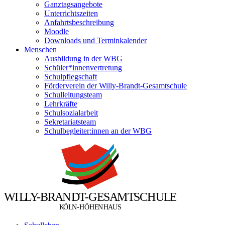
Ganztagsangebote
Unterrichtszeiten
Anfahrtsbeschreibung
Moodle
Downloads und Terminkalender
Menschen
Ausbildung in der WBG
Schüler*innenvertretung
Schulpflegschaft
Förderverein der Willy-Brandt-Gesamtschule
Schulleitungsteam
Lehrkräfte
Schulsozialarbeit
Sekretariatsteam
Schulbegleiter:innen an der WBG
W
I
L
L
Y
-
B
R
A
N
D
T
-
G
E
S
A
M
T
S
C
H
U
L
E
Ö
Ö
K
L
N
-
H
H
E
N
H
A
U
S