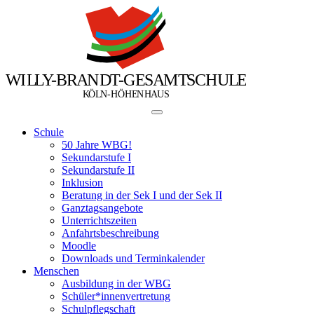
W
I
L
L
Y
-
B
R
A
N
D
T
-
G
E
S
A
M
T
S
C
H
U
L
E
Ö
Ö
K
L
N
-
H
H
E
N
H
A
U
S
Schule
50 Jahre WBG!
Sekundarstufe I
Sekundarstufe II
Inklusion
Beratung in der Sek I und der Sek II
Ganztagsangebote
Unterrichtszeiten
Anfahrtsbeschreibung
Moodle
Downloads und Terminkalender
Menschen
Ausbildung in der WBG
Schüler*innenvertretung
Schulpflegschaft