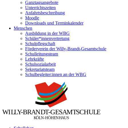
Ganztagsangebote
Unterrichtszeiten
Anfahrtsbeschreibung
Moodle
Downloads und Terminkalender
Menschen
Ausbildung in der WBG
Schüler*innenvertretung
Schulpflegschaft
Förderverein der Willy-Brandt-Gesamtschule
Schulleitungsteam
Lehrkräfte
Schulsozialarbeit
Sekretariatsteam
Schulbegleiter:innen an der WBG
W
I
L
L
Y
-
B
R
A
N
D
T
-
G
E
S
A
M
T
S
C
H
U
L
E
Ö
Ö
K
L
N
-
H
H
E
N
H
A
U
S