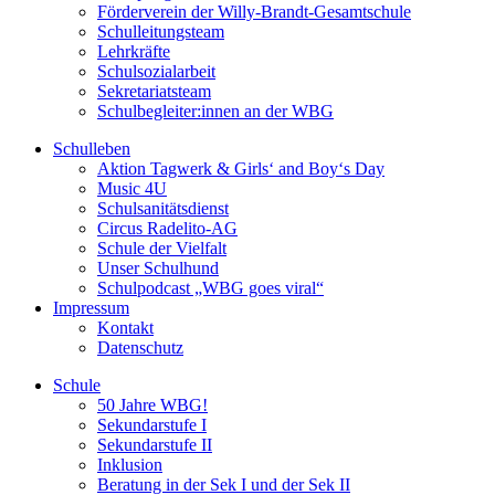
Förderverein der Willy-Brandt-Gesamtschule
Schulleitungsteam
Lehrkräfte
Schulsozialarbeit
Sekretariatsteam
Schulbegleiter:innen an der WBG
Schulleben
Aktion Tagwerk & Girls‘ and Boy‘s Day
Music 4U
Schulsanitätsdienst
Circus Radelito-AG
Schule der Vielfalt
Unser Schulhund
Schulpodcast „WBG goes viral“
Impressum
Kontakt
Datenschutz
Schule
50 Jahre WBG!
Sekundarstufe I
Sekundarstufe II
Inklusion
Beratung in der Sek I und der Sek II