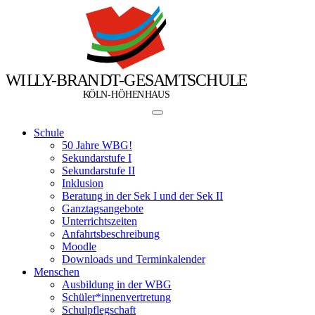
W
I
L
L
Y
-
B
R
A
N
D
T
-
G
E
S
A
M
T
S
C
H
U
L
E
Ö
Ö
K
L
N
-
H
H
E
N
H
A
U
S
Schule
50 Jahre WBG!
Sekundarstufe I
Sekundarstufe II
Inklusion
Beratung in der Sek I und der Sek II
Ganztagsangebote
Unterrichtszeiten
Anfahrtsbeschreibung
Moodle
Downloads und Terminkalender
Menschen
Ausbildung in der WBG
Schüler*innenvertretung
Schulpflegschaft