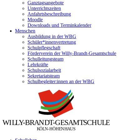
Ganztagsangebote
Unterrichtszeiten
Anfahrtsbeschreibung
Moodle
Downloads und Terminkalender
Menschen
Ausbildung in der WBG
Schüler*innenvertretung
Schulpflegschaft
Förderverein der Willy-Brandt-Gesamtschule
Schulleitungsteam
Lehrkräfte
Schulsozialarbeit
Sekretariatsteam
Schulbegleiter:innen an der WBG
W
I
L
L
Y
-
B
R
A
N
D
T
-
G
E
S
A
M
T
S
C
H
U
L
E
Ö
Ö
K
L
N
-
H
H
E
N
H
A
U
S