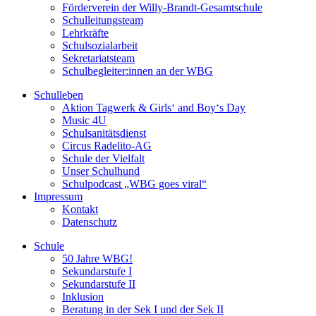
Förderverein der Willy-Brandt-Gesamtschule
Schulleitungsteam
Lehrkräfte
Schulsozialarbeit
Sekretariatsteam
Schulbegleiter:innen an der WBG
Schulleben
Aktion Tagwerk & Girls‘ and Boy‘s Day
Music 4U
Schulsanitätsdienst
Circus Radelito-AG
Schule der Vielfalt
Unser Schulhund
Schulpodcast „WBG goes viral“
Impressum
Kontakt
Datenschutz
Schule
50 Jahre WBG!
Sekundarstufe I
Sekundarstufe II
Inklusion
Beratung in der Sek I und der Sek II