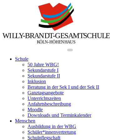
W
I
L
L
Y
-
B
R
A
N
D
T
-
G
E
S
A
M
T
S
C
H
U
L
E
Ö
Ö
K
L
N
-
H
H
E
N
H
A
U
S
Schule
50 Jahre WBG!
Sekundarstufe I
Sekundarstufe II
Inklusion
Beratung in der Sek I und der Sek II
Ganztagsangebote
Unterrichtszeiten
Anfahrtsbeschreibung
Moodle
Downloads und Terminkalender
Menschen
Ausbildung in der WBG
Schüler*innenvertretung
Schulpflegschaft