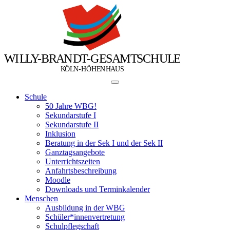
W
I
L
L
Y
-
B
R
A
N
D
T
-
G
E
S
A
M
T
S
C
H
U
L
E
Ö
Ö
K
L
N
-
H
H
E
N
H
A
U
S
Schule
50 Jahre WBG!
Sekundarstufe I
Sekundarstufe II
Inklusion
Beratung in der Sek I und der Sek II
Ganztagsangebote
Unterrichtszeiten
Anfahrtsbeschreibung
Moodle
Downloads und Terminkalender
Menschen
Ausbildung in der WBG
Schüler*innenvertretung
Schulpflegschaft