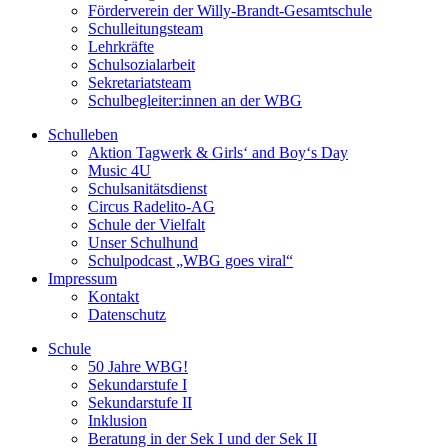
Förderverein der Willy-Brandt-Gesamtschule
Schulleitungsteam
Lehrkräfte
Schulsozialarbeit
Sekretariatsteam
Schulbegleiter:innen an der WBG
Schulleben
Aktion Tagwerk & Girls‘ and Boy‘s Day
Music 4U
Schulsanitätsdienst
Circus Radelito-AG
Schule der Vielfalt
Unser Schulhund
Schulpodcast „WBG goes viral“
Impressum
Kontakt
Datenschutz
Schule
50 Jahre WBG!
Sekundarstufe I
Sekundarstufe II
Inklusion
Beratung in der Sek I und der Sek II