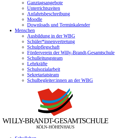
Ganztagsangebote
Unterrichtszeiten
Anfahrtsbeschreibung
Moodle
Downloads und Terminkalender
Menschen
Ausbildung in der WBG
Schüler*innenvertretung
Schulpflegschaft
Förderverein der Willy-Brandt-Gesamtschule
Schulleitungsteam
Lehrkräfte
Schulsozialarbeit
Sekretariatsteam
Schulbegleiter:innen an der WBG
W
I
L
L
Y
-
B
R
A
N
D
T
-
G
E
S
A
M
T
S
C
H
U
L
E
Ö
Ö
K
L
N
-
H
H
E
N
H
A
U
S