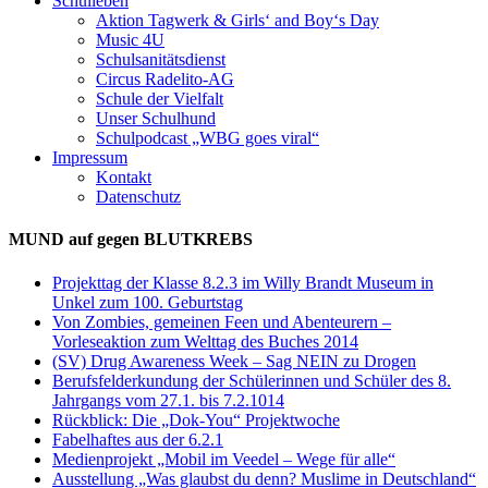
Schulleben
Aktion Tagwerk & Girls‘ and Boy‘s Day
Music 4U
Schulsanitätsdienst
Circus Radelito-AG
Schule der Vielfalt
Unser Schulhund
Schulpodcast „WBG goes viral“
Impressum
Kontakt
Datenschutz
MUND auf gegen BLUTKREBS
Projekttag der Klasse 8.2.3 im Willy Brandt Museum in
Unkel zum 100. Geburtstag
Von Zombies, gemeinen Feen und Abenteurern –
Vorleseaktion zum Welttag des Buches 2014
(SV) Drug Awareness Week – Sag NEIN zu Drogen
Berufsfelderkundung der Schülerinnen und Schüler des 8.
Jahrgangs vom 27.1. bis 7.2.1014
Rückblick: Die „Dok-You“ Projektwoche
Fabelhaftes aus der 6.2.1
Medienprojekt „Mobil im Veedel – Wege für alle“
Ausstellung „Was glaubst du denn? Muslime in Deutschland“