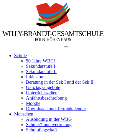
W
I
L
L
Y
-
B
R
A
N
D
T
-
G
E
S
A
M
T
S
C
H
U
L
E
Ö
Ö
K
L
N
-
H
H
E
N
H
A
U
S
Schule
50 Jahre WBG!
Sekundarstufe I
Sekundarstufe II
Inklusion
Beratung in der Sek I und der Sek II
Ganztagsangebote
Unterrichtszeiten
Anfahrtsbeschreibung
Moodle
Downloads und Terminkalender
Menschen
Ausbildung in der WBG
Schüler*innenvertretung
Schulpflegschaft