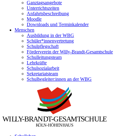
Ganztagsangebote
Unterrichtszeiten
Anfahrtsbeschreibung
Moodle
Downloads und Terminkalender
Menschen
Ausbildung in der WBG
Schüler*innenvertretung
Schulpflegschaft
Förderverein der Willy-Brandt-Gesamtschule
Schulleitungsteam
Lehrkräfte
Schulsozialarbeit
Sekretariatsteam
Schulbegleiter:innen an der WBG
W
I
L
L
Y
-
B
R
A
N
D
T
-
G
E
S
A
M
T
S
C
H
U
L
E
Ö
Ö
K
L
N
-
H
H
E
N
H
A
U
S