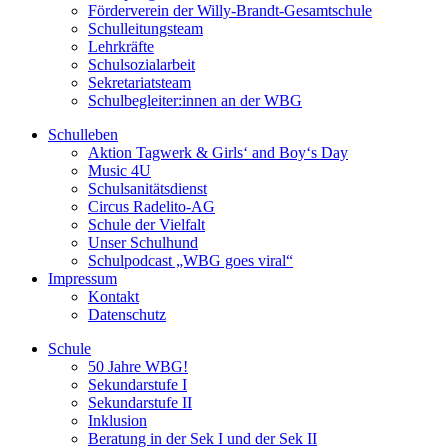
Förderverein der Willy-Brandt-Gesamtschule
Schulleitungsteam
Lehrkräfte
Schulsozialarbeit
Sekretariatsteam
Schulbegleiter:innen an der WBG
Schulleben
Aktion Tagwerk & Girls‘ and Boy‘s Day
Music 4U
Schulsanitätsdienst
Circus Radelito-AG
Schule der Vielfalt
Unser Schulhund
Schulpodcast „WBG goes viral“
Impressum
Kontakt
Datenschutz
Schule
50 Jahre WBG!
Sekundarstufe I
Sekundarstufe II
Inklusion
Beratung in der Sek I und der Sek II