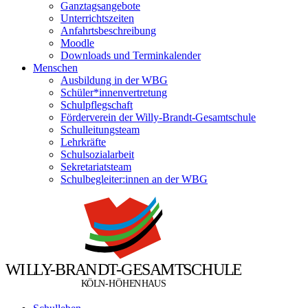
Ganztagsangebote
Unterrichtszeiten
Anfahrtsbeschreibung
Moodle
Downloads und Terminkalender
Menschen
Ausbildung in der WBG
Schüler*innenvertretung
Schulpflegschaft
Förderverein der Willy-Brandt-Gesamtschule
Schulleitungsteam
Lehrkräfte
Schulsozialarbeit
Sekretariatsteam
Schulbegleiter:innen an der WBG
W
I
L
L
Y
-
B
R
A
N
D
T
-
G
E
S
A
M
T
S
C
H
U
L
E
Ö
Ö
K
L
N
-
H
H
E
N
H
A
U
S