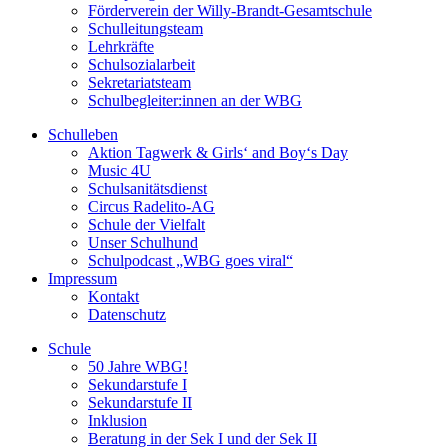
Förderverein der Willy-Brandt-Gesamtschule
Schulleitungsteam
Lehrkräfte
Schulsozialarbeit
Sekretariatsteam
Schulbegleiter:innen an der WBG
Schulleben
Aktion Tagwerk & Girls‘ and Boy‘s Day
Music 4U
Schulsanitätsdienst
Circus Radelito-AG
Schule der Vielfalt
Unser Schulhund
Schulpodcast „WBG goes viral“
Impressum
Kontakt
Datenschutz
Schule
50 Jahre WBG!
Sekundarstufe I
Sekundarstufe II
Inklusion
Beratung in der Sek I und der Sek II