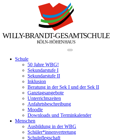
W
I
L
L
Y
-
B
R
A
N
D
T
-
G
E
S
A
M
T
S
C
H
U
L
E
Ö
Ö
K
L
N
-
H
H
E
N
H
A
U
S
Schule
50 Jahre WBG!
Sekundarstufe I
Sekundarstufe II
Inklusion
Beratung in der Sek I und der Sek II
Ganztagsangebote
Unterrichtszeiten
Anfahrtsbeschreibung
Moodle
Downloads und Terminkalender
Menschen
Ausbildung in der WBG
Schüler*innenvertretung
Schulpflegschaft