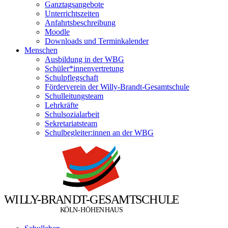
Ganztagsangebote
Unterrichtszeiten
Anfahrtsbeschreibung
Moodle
Downloads und Terminkalender
Menschen
Ausbildung in der WBG
Schüler*innenvertretung
Schulpflegschaft
Förderverein der Willy-Brandt-Gesamtschule
Schulleitungsteam
Lehrkräfte
Schulsozialarbeit
Sekretariatsteam
Schulbegleiter:innen an der WBG
W
I
L
L
Y
-
B
R
A
N
D
T
-
G
E
S
A
M
T
S
C
H
U
L
E
Ö
Ö
K
L
N
-
H
H
E
N
H
A
U
S