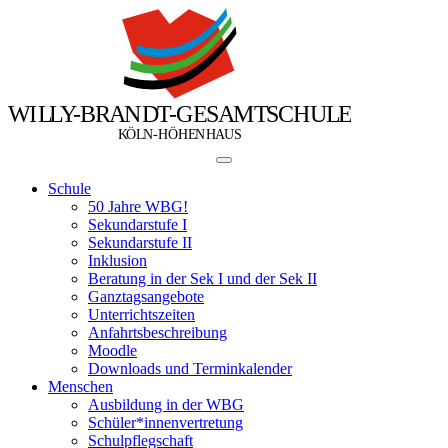
W
I
L
L
Y
-
B
R
A
N
D
T
-
G
E
S
A
M
T
S
C
H
U
L
E
Ö
Ö
K
L
N
-
H
H
E
N
H
A
U
S
Schule
50 Jahre WBG!
Sekundarstufe I
Sekundarstufe II
Inklusion
Beratung in der Sek I und der Sek II
Ganztagsangebote
Unterrichtszeiten
Anfahrtsbeschreibung
Moodle
Downloads und Terminkalender
Menschen
Ausbildung in der WBG
Schüler*innenvertretung
Schulpflegschaft