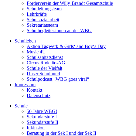
Förderverein der Willy-Brandt-Gesamtschule
Schulleitungsteam
Lehrkräfte
Schulsozialarbeit
Sekretariatsteam
Schulbegleiter:innen an der WBG
Schulleben
Aktion Tagwerk & Girls‘ and Boy‘s Day
Music 4U
Schulsanitätsdienst
Circus Radelito-AG
Schule der Vielfalt
Unser Schulhund
Schulpodcast „WBG goes viral“
Impressum
Kontakt
Datenschutz
Schule
50 Jahre WBG!
Sekundarstufe I
Sekundarstufe II
Inklusion
Beratung in der Sek I und der Sek II