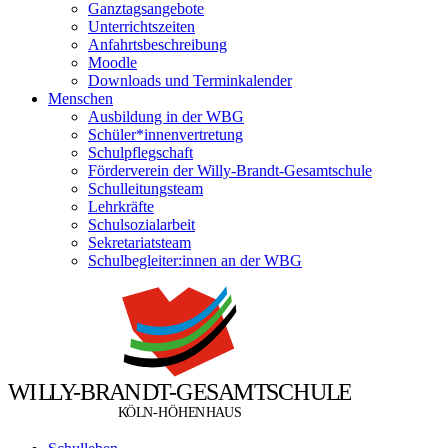
Ganztagsangebote
Unterrichtszeiten
Anfahrtsbeschreibung
Moodle
Downloads und Terminkalender
Menschen
Ausbildung in der WBG
Schüler*innenvertretung
Schulpflegschaft
Förderverein der Willy-Brandt-Gesamtschule
Schulleitungsteam
Lehrkräfte
Schulsozialarbeit
Sekretariatsteam
Schulbegleiter:innen an der WBG
W
I
L
L
Y
-
B
R
A
N
D
T
-
G
E
S
A
M
T
S
C
H
U
L
E
Ö
Ö
K
L
N
-
H
H
E
N
H
A
U
S