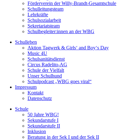
Förderverein der Willy-Brandt-Gesamtschule
Schulleitungsteam
Lehrkräfte
Schulsozialarbeit
Sekretariatsteam
Schulbegleiter:innen an der WBG
Schulleben
Aktion Tagwerk & Girls‘ and Boy‘s Day
Music 4U
Schulsanitätsdienst
Circus Radelito-AG
Schule der Vielfalt
Unser Schulhund
Schulpodcast „WBG goes viral“
Impressum
Kontakt
Datenschutz
Schule
50 Jahre WBG!
Sekundarstufe I
Sekundarstufe II
Inklusion
Beratung in der Sek I und der Sek II