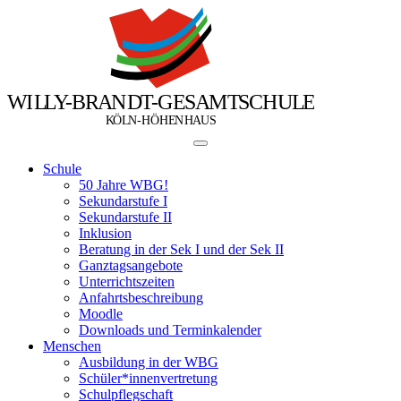
W
I
L
L
Y
-
B
R
A
N
D
T
-
G
E
S
A
M
T
S
C
H
U
L
E
Ö
Ö
K
L
N
-
H
H
E
N
H
A
U
S
Schule
50 Jahre WBG!
Sekundarstufe I
Sekundarstufe II
Inklusion
Beratung in der Sek I und der Sek II
Ganztagsangebote
Unterrichtszeiten
Anfahrtsbeschreibung
Moodle
Downloads und Terminkalender
Menschen
Ausbildung in der WBG
Schüler*innenvertretung
Schulpflegschaft