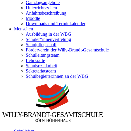
Ganztagsangebote
Unterrichtszeiten
Anfahrtsbeschreibung
Moodle
Downloads und Terminkalender
Menschen
Ausbildung in der WBG
Schüler*innenvertretung
Schulpflegschaft
Förderverein der Willy-Brandt-Gesamtschule
Schulleitungsteam
Lehrkräfte
Schulsozialarbeit
Sekretariatsteam
Schulbegleiter:innen an der WBG
W
I
L
L
Y
-
B
R
A
N
D
T
-
G
E
S
A
M
T
S
C
H
U
L
E
Ö
Ö
K
L
N
-
H
H
E
N
H
A
U
S