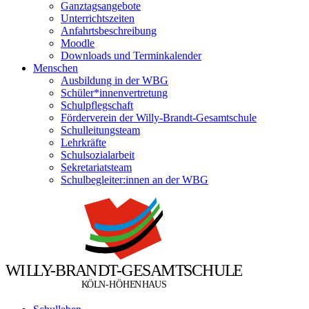
Ganztagsangebote
Unterrichtszeiten
Anfahrtsbeschreibung
Moodle
Downloads und Terminkalender
Menschen
Ausbildung in der WBG
Schüler*innenvertretung
Schulpflegschaft
Förderverein der Willy-Brandt-Gesamtschule
Schulleitungsteam
Lehrkräfte
Schulsozialarbeit
Sekretariatsteam
Schulbegleiter:innen an der WBG
W
I
L
L
Y
-
B
R
A
N
D
T
-
G
E
S
A
M
T
S
C
H
U
L
E
Ö
Ö
K
L
N
-
H
H
E
N
H
A
U
S