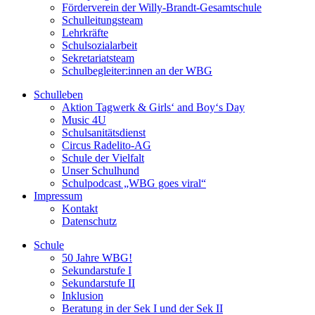
Förderverein der Willy-Brandt-Gesamtschule
Schulleitungsteam
Lehrkräfte
Schulsozialarbeit
Sekretariatsteam
Schulbegleiter:innen an der WBG
Schulleben
Aktion Tagwerk & Girls‘ and Boy‘s Day
Music 4U
Schulsanitätsdienst
Circus Radelito-AG
Schule der Vielfalt
Unser Schulhund
Schulpodcast „WBG goes viral“
Impressum
Kontakt
Datenschutz
Schule
50 Jahre WBG!
Sekundarstufe I
Sekundarstufe II
Inklusion
Beratung in der Sek I und der Sek II