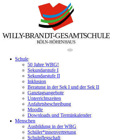
W
I
L
L
Y
-
B
R
A
N
D
T
-
G
E
S
A
M
T
S
C
H
U
L
E
Ö
Ö
K
L
N
-
H
H
E
N
H
A
U
S
Schule
50 Jahre WBG!
Sekundarstufe I
Sekundarstufe II
Inklusion
Beratung in der Sek I und der Sek II
Ganztagsangebote
Unterrichtszeiten
Anfahrtsbeschreibung
Moodle
Downloads und Terminkalender
Menschen
Ausbildung in der WBG
Schüler*innenvertretung
Schulpflegschaft