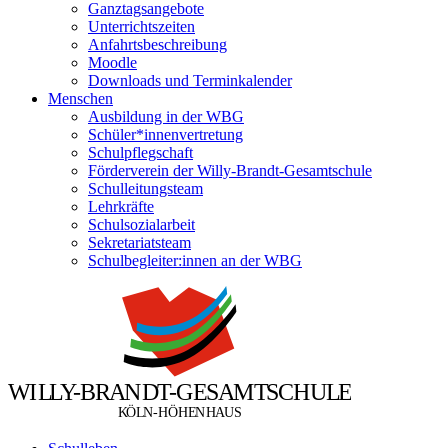
Ganztagsangebote
Unterrichtszeiten
Anfahrtsbeschreibung
Moodle
Downloads und Terminkalender
Menschen
Ausbildung in der WBG
Schüler*innenvertretung
Schulpflegschaft
Förderverein der Willy-Brandt-Gesamtschule
Schulleitungsteam
Lehrkräfte
Schulsozialarbeit
Sekretariatsteam
Schulbegleiter:innen an der WBG
W
I
L
L
Y
-
B
R
A
N
D
T
-
G
E
S
A
M
T
S
C
H
U
L
E
Ö
Ö
K
L
N
-
H
H
E
N
H
A
U
S