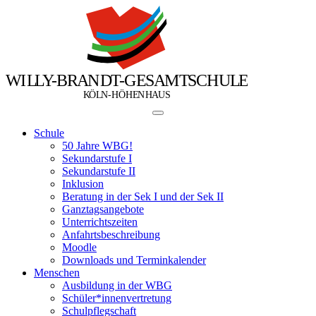
W
I
L
L
Y
-
B
R
A
N
D
T
-
G
E
S
A
M
T
S
C
H
U
L
E
Ö
Ö
K
L
N
-
H
H
E
N
H
A
U
S
Schule
50 Jahre WBG!
Sekundarstufe I
Sekundarstufe II
Inklusion
Beratung in der Sek I und der Sek II
Ganztagsangebote
Unterrichtszeiten
Anfahrtsbeschreibung
Moodle
Downloads und Terminkalender
Menschen
Ausbildung in der WBG
Schüler*innenvertretung
Schulpflegschaft