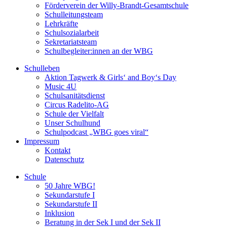
Förderverein der Willy-Brandt-Gesamtschule
Schulleitungsteam
Lehrkräfte
Schulsozialarbeit
Sekretariatsteam
Schulbegleiter:innen an der WBG
Schulleben
Aktion Tagwerk & Girls‘ and Boy‘s Day
Music 4U
Schulsanitätsdienst
Circus Radelito-AG
Schule der Vielfalt
Unser Schulhund
Schulpodcast „WBG goes viral“
Impressum
Kontakt
Datenschutz
Schule
50 Jahre WBG!
Sekundarstufe I
Sekundarstufe II
Inklusion
Beratung in der Sek I und der Sek II