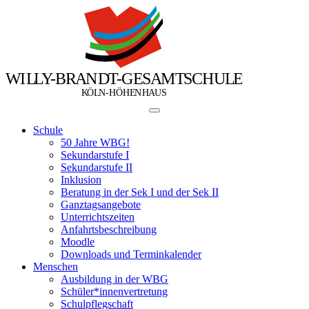
W
I
L
L
Y
-
B
R
A
N
D
T
-
G
E
S
A
M
T
S
C
H
U
L
E
Ö
Ö
K
L
N
-
H
H
E
N
H
A
U
S
Schule
50 Jahre WBG!
Sekundarstufe I
Sekundarstufe II
Inklusion
Beratung in der Sek I und der Sek II
Ganztagsangebote
Unterrichtszeiten
Anfahrtsbeschreibung
Moodle
Downloads und Terminkalender
Menschen
Ausbildung in der WBG
Schüler*innenvertretung
Schulpflegschaft