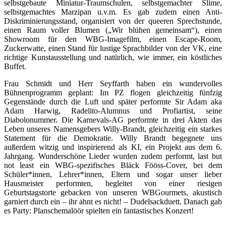
selbstgebaute Miniatur-Traumschulen, selbstgemachter Slime,
selbstgemachtes Marzipan u.v.m. Es gab zudem einen Anti-
Diskriminierungsstand, organisiert von der queeren Sprechstunde,
einen Raum voller Blumen („Wir blühen gemeinsam“), einen
Showroom für den WBG-Imagefilm, einen Escape-Room,
Zuckerwatte, einen Stand für lustige Sprachbilder von der VK, eine
richtige Kunstausstellung und natürlich, wie immer, ein köstliches
Buffet.
Frau Schmidt und Herr Seyffarth haben ein wundervolles
Bühnenprogramm geplant: Im PZ flogen gleichzeitig fünfzig
Gegenstände durch die Luft und später performte Sir Adam aka
Adam Harwig, Radelito-Alumnus und Profiartist, seine
Diabolonummer. Die Karnevals-AG performte in drei Akten das
Leben unseres Namensgebers Willy-Brandt, gleichzeitig ein starkes
Statement für die Demokratie. Willy Brandt begegnete uns
außerdem witzig und inspirierend als KI, ein Projekt aus dem 6.
Jahrgang. Wunderschöne Lieder wurden zudem performt, last but
not least ein WBG-spezifisches Bläck Fööss-Cover, bei dem
Schüler*innen, Lehrer*innen, Eltern und sogar unser lieber
Hausmeister performten, begleitet von einer riesigen
Geburtstagstorte gebacken von unseren WBGourmets, akustisch
garniert durch ein – ihr ahnt es nicht! – Dudelsackduett. Danach gab
es Party: Planschemalöör spielten ein fantastisches Konzert!