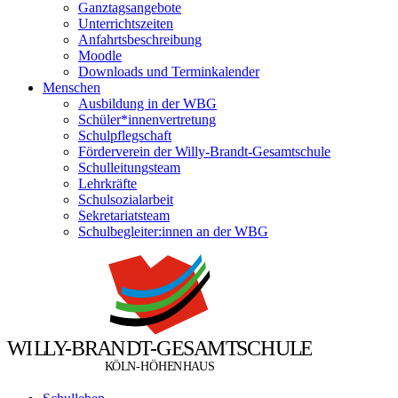
Ganztagsangebote
Unterrichtszeiten
Anfahrtsbeschreibung
Moodle
Downloads und Terminkalender
Menschen
Ausbildung in der WBG
Schüler*innenvertretung
Schulpflegschaft
Förderverein der Willy-Brandt-Gesamtschule
Schulleitungsteam
Lehrkräfte
Schulsozialarbeit
Sekretariatsteam
Schulbegleiter:innen an der WBG
W
I
L
L
Y
-
B
R
A
N
D
T
-
G
E
S
A
M
T
S
C
H
U
L
E
Ö
Ö
K
L
N
-
H
H
E
N
H
A
U
S