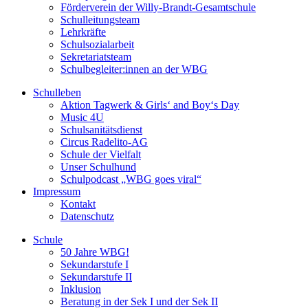
Förderverein der Willy-Brandt-Gesamtschule
Schulleitungsteam
Lehrkräfte
Schulsozialarbeit
Sekretariatsteam
Schulbegleiter:innen an der WBG
Schulleben
Aktion Tagwerk & Girls‘ and Boy‘s Day
Music 4U
Schulsanitätsdienst
Circus Radelito-AG
Schule der Vielfalt
Unser Schulhund
Schulpodcast „WBG goes viral“
Impressum
Kontakt
Datenschutz
Schule
50 Jahre WBG!
Sekundarstufe I
Sekundarstufe II
Inklusion
Beratung in der Sek I und der Sek II