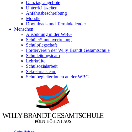
Ganztagsangebote
Unterrichtszeiten
Anfahrtsbeschreibung
Moodle
Downloads und Terminkalender
Menschen
Ausbildung in der WBG
Schüler*innenvertretung
Schulpflegschaft
Förderverein der Willy-Brandt-Gesamtschule
Schulleitungsteam
Lehrkräfte
Schulsozialarbeit
Sekretariatsteam
Schulbegleiter:innen an der WBG
W
I
L
L
Y
-
B
R
A
N
D
T
-
G
E
S
A
M
T
S
C
H
U
L
E
Ö
Ö
K
L
N
-
H
H
E
N
H
A
U
S