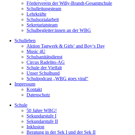
Förderverein der Willy-Brandt-Gesamtschule
Schulleitungsteam
Lehrkräfte
Schulsozialarbeit
Sekretariatsteam
Schulbegleiter:innen an der WBG
Schulleben
Aktion Tagwerk & Girls‘ and Boy‘s Day
Music 4U
Schulsanitätsdienst
Circus Radelito-AG
Schule der Vielfalt
Unser Schulhund
Schulpodcast „WBG goes viral“
Impressum
Kontakt
Datenschutz
Schule
50 Jahre WBG!
Sekundarstufe I
Sekundarstufe II
Inklusion
Beratung in der Sek I und der Sek II