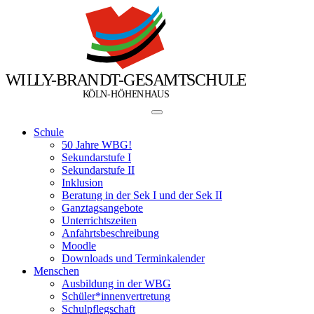
W
I
L
L
Y
-
B
R
A
N
D
T
-
G
E
S
A
M
T
S
C
H
U
L
E
Ö
Ö
K
L
N
-
H
H
E
N
H
A
U
S
Schule
50 Jahre WBG!
Sekundarstufe I
Sekundarstufe II
Inklusion
Beratung in der Sek I und der Sek II
Ganztagsangebote
Unterrichtszeiten
Anfahrtsbeschreibung
Moodle
Downloads und Terminkalender
Menschen
Ausbildung in der WBG
Schüler*innenvertretung
Schulpflegschaft