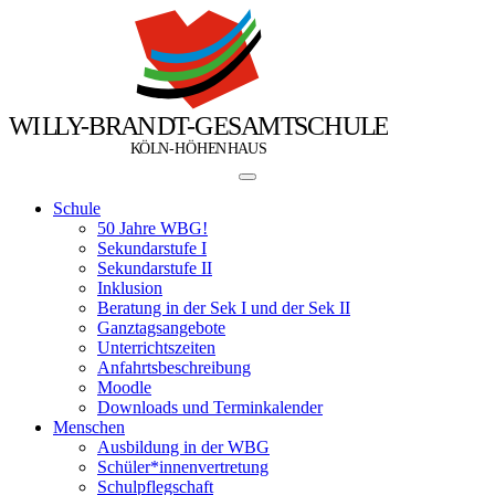
W
I
L
L
Y
-
B
R
A
N
D
T
-
G
E
S
A
M
T
S
C
H
U
L
E
Ö
Ö
K
L
N
-
H
H
E
N
H
A
U
S
Schule
50 Jahre WBG!
Sekundarstufe I
Sekundarstufe II
Inklusion
Beratung in der Sek I und der Sek II
Ganztagsangebote
Unterrichtszeiten
Anfahrtsbeschreibung
Moodle
Downloads und Terminkalender
Menschen
Ausbildung in der WBG
Schüler*innenvertretung
Schulpflegschaft