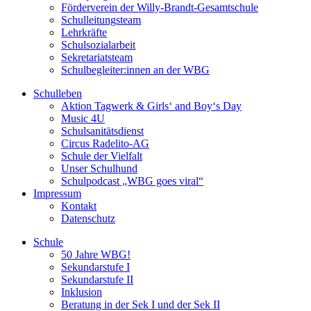
Förderverein der Willy-Brandt-Gesamtschule
Schulleitungsteam
Lehrkräfte
Schulsozialarbeit
Sekretariatsteam
Schulbegleiter:innen an der WBG
Schulleben
Aktion Tagwerk & Girls‘ and Boy‘s Day
Music 4U
Schulsanitätsdienst
Circus Radelito-AG
Schule der Vielfalt
Unser Schulhund
Schulpodcast „WBG goes viral“
Impressum
Kontakt
Datenschutz
Schule
50 Jahre WBG!
Sekundarstufe I
Sekundarstufe II
Inklusion
Beratung in der Sek I und der Sek II