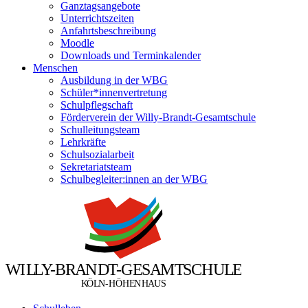
Ganztagsangebote
Unterrichtszeiten
Anfahrtsbeschreibung
Moodle
Downloads und Terminkalender
Menschen
Ausbildung in der WBG
Schüler*innenvertretung
Schulpflegschaft
Förderverein der Willy-Brandt-Gesamtschule
Schulleitungsteam
Lehrkräfte
Schulsozialarbeit
Sekretariatsteam
Schulbegleiter:innen an der WBG
W
I
L
L
Y
-
B
R
A
N
D
T
-
G
E
S
A
M
T
S
C
H
U
L
E
Ö
Ö
K
L
N
-
H
H
E
N
H
A
U
S