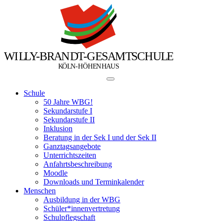
W
I
L
L
Y
-
B
R
A
N
D
T
-
G
E
S
A
M
T
S
C
H
U
L
E
Ö
Ö
K
L
N
-
H
H
E
N
H
A
U
S
Schule
50 Jahre WBG!
Sekundarstufe I
Sekundarstufe II
Inklusion
Beratung in der Sek I und der Sek II
Ganztagsangebote
Unterrichtszeiten
Anfahrtsbeschreibung
Moodle
Downloads und Terminkalender
Menschen
Ausbildung in der WBG
Schüler*innenvertretung
Schulpflegschaft