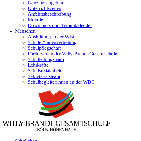
Ganztagsangebote
Unterrichtszeiten
Anfahrtsbeschreibung
Moodle
Downloads und Terminkalender
Menschen
Ausbildung in der WBG
Schüler*innenvertretung
Schulpflegschaft
Förderverein der Willy-Brandt-Gesamtschule
Schulleitungsteam
Lehrkräfte
Schulsozialarbeit
Sekretariatsteam
Schulbegleiter:innen an der WBG
W
I
L
L
Y
-
B
R
A
N
D
T
-
G
E
S
A
M
T
S
C
H
U
L
E
Ö
Ö
K
L
N
-
H
H
E
N
H
A
U
S