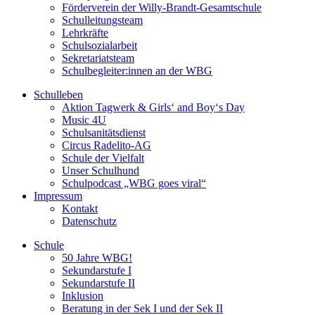
Förderverein der Willy-Brandt-Gesamtschule
Schulleitungsteam
Lehrkräfte
Schulsozialarbeit
Sekretariatsteam
Schulbegleiter:innen an der WBG
Schulleben
Aktion Tagwerk & Girls‘ and Boy‘s Day
Music 4U
Schulsanitätsdienst
Circus Radelito-AG
Schule der Vielfalt
Unser Schulhund
Schulpodcast „WBG goes viral“
Impressum
Kontakt
Datenschutz
Schule
50 Jahre WBG!
Sekundarstufe I
Sekundarstufe II
Inklusion
Beratung in der Sek I und der Sek II