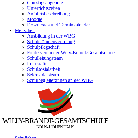
Ganztagsangebote
Unterrichtszeiten
Anfahrtsbeschreibung
Moodle
Downloads und Terminkalender
Menschen
Ausbildung in der WBG
Schüler*innenvertretung
Schulpflegschaft
Förderverein der Willy-Brandt-Gesamtschule
Schulleitungsteam
Lehrkräfte
Schulsozialarbeit
Sekretariatsteam
Schulbegleiter:innen an der WBG
W
I
L
L
Y
-
B
R
A
N
D
T
-
G
E
S
A
M
T
S
C
H
U
L
E
Ö
Ö
K
L
N
-
H
H
E
N
H
A
U
S