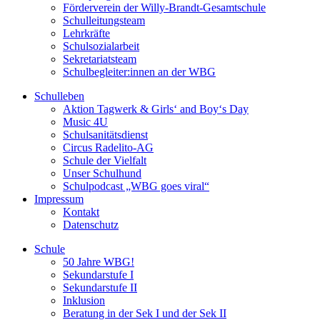
Förderverein der Willy-Brandt-Gesamtschule
Schulleitungsteam
Lehrkräfte
Schulsozialarbeit
Sekretariatsteam
Schulbegleiter:innen an der WBG
Schulleben
Aktion Tagwerk & Girls‘ and Boy‘s Day
Music 4U
Schulsanitätsdienst
Circus Radelito-AG
Schule der Vielfalt
Unser Schulhund
Schulpodcast „WBG goes viral“
Impressum
Kontakt
Datenschutz
Schule
50 Jahre WBG!
Sekundarstufe I
Sekundarstufe II
Inklusion
Beratung in der Sek I und der Sek II