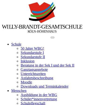
W
I
L
L
Y
-
B
R
A
N
D
T
-
G
E
S
A
M
T
S
C
H
U
L
E
Ö
Ö
K
L
N
-
H
H
E
N
H
A
U
S
Schule
50 Jahre WBG!
Sekundarstufe I
Sekundarstufe II
Inklusion
Beratung in der Sek I und der Sek II
Ganztagsangebote
Unterrichtszeiten
Anfahrtsbeschreibung
Moodle
Downloads und Terminkalender
Menschen
Ausbildung in der WBG
Schüler*innenvertretung
Schulpflegschaft