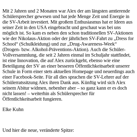
Mit 2 Jahren und 2 Monaten war Alex der am längsten amtierende
Schülersprecher gewesen und hat jede Menge Zeit und Energie in
die SV-Arbeit investiert. Mit großem Enthusiasmus hat er Ideen aus
seiner Zeit in den USA eingebracht und geschaut was bei uns
möglich ist. So kam es neben den schon traditionellen SV-Aktionen
wie der Nikolaus-Aktion oder der jährlichen SV-Fahrt zu „Dress for
School“ (Schulkleidung) und zur „Drug-Awareness-Week“
(Drogen- bzw. Alkohol-Präventions-Aktion). Auch die Schüler-
Vollversammlung, die seit 2 Jahren einmal im Schuljahr stattfindet,
ist eine Innovation, die auf Alex zurückgeht, ebenso wie eine
Beteiligung der SV an einer besseren Öffentlichkeitsarbeit unserer
Schule in Form einer stets aktuellen Homepage und neuerdings auch
einer Facebook-Seite. Für all dies sprachen die SV-Lehrer auf der
Schülerratssitzung Alex ihren Dank aus. Künftig wird sich Alex
seinem Abitur widmen, nebenher aber – so ganz kann er es doch
nicht lassen! – weiterhin als Schülersprecher für
Öffentlichkeitsarbeit fungieren.
Elke Kuhn
Und hier die neue, veränderte Spitze: