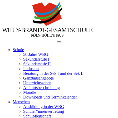
W
I
L
L
Y
-
B
R
A
N
D
T
-
G
E
S
A
M
T
S
C
H
U
L
E
Ö
Ö
K
L
N
-
H
H
E
N
H
A
U
S
Schule
50 Jahre WBG!
Sekundarstufe I
Sekundarstufe II
Inklusion
Beratung in der Sek I und der Sek II
Ganztagsangebote
Unterrichtszeiten
Anfahrtsbeschreibung
Moodle
Downloads und Terminkalender
Menschen
Ausbildung in der WBG
Schüler*innenvertretung
Schulpflegschaft