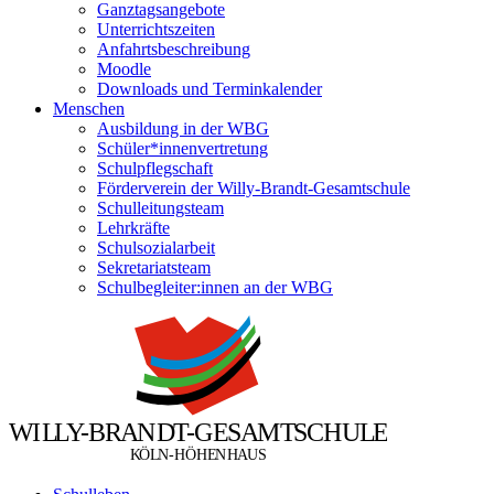
Ganztagsangebote
Unterrichtszeiten
Anfahrtsbeschreibung
Moodle
Downloads und Terminkalender
Menschen
Ausbildung in der WBG
Schüler*innenvertretung
Schulpflegschaft
Förderverein der Willy-Brandt-Gesamtschule
Schulleitungsteam
Lehrkräfte
Schulsozialarbeit
Sekretariatsteam
Schulbegleiter:innen an der WBG
W
I
L
L
Y
-
B
R
A
N
D
T
-
G
E
S
A
M
T
S
C
H
U
L
E
Ö
Ö
K
L
N
-
H
H
E
N
H
A
U
S