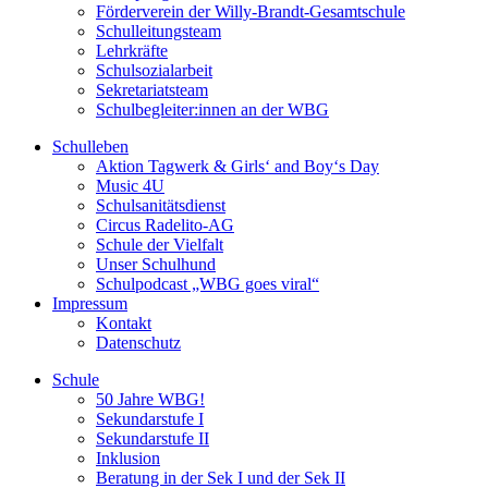
Förderverein der Willy-Brandt-Gesamtschule
Schulleitungsteam
Lehrkräfte
Schulsozialarbeit
Sekretariatsteam
Schulbegleiter:innen an der WBG
Schulleben
Aktion Tagwerk & Girls‘ and Boy‘s Day
Music 4U
Schulsanitätsdienst
Circus Radelito-AG
Schule der Vielfalt
Unser Schulhund
Schulpodcast „WBG goes viral“
Impressum
Kontakt
Datenschutz
Schule
50 Jahre WBG!
Sekundarstufe I
Sekundarstufe II
Inklusion
Beratung in der Sek I und der Sek II