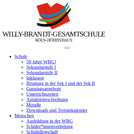
W
I
L
L
Y
-
B
R
A
N
D
T
-
G
E
S
A
M
T
S
C
H
U
L
E
Ö
Ö
K
L
N
-
H
H
E
N
H
A
U
S
Schule
50 Jahre WBG!
Sekundarstufe I
Sekundarstufe II
Inklusion
Beratung in der Sek I und der Sek II
Ganztagsangebote
Unterrichtszeiten
Anfahrtsbeschreibung
Moodle
Downloads und Terminkalender
Menschen
Ausbildung in der WBG
Schüler*innenvertretung
Schulpflegschaft