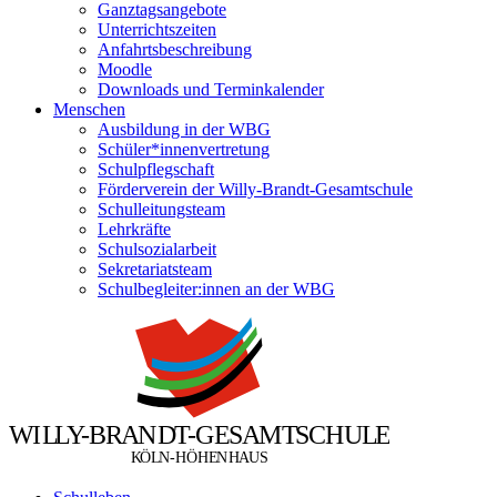
Ganztagsangebote
Unterrichtszeiten
Anfahrtsbeschreibung
Moodle
Downloads und Terminkalender
Menschen
Ausbildung in der WBG
Schüler*innenvertretung
Schulpflegschaft
Förderverein der Willy-Brandt-Gesamtschule
Schulleitungsteam
Lehrkräfte
Schulsozialarbeit
Sekretariatsteam
Schulbegleiter:innen an der WBG
W
I
L
L
Y
-
B
R
A
N
D
T
-
G
E
S
A
M
T
S
C
H
U
L
E
Ö
Ö
K
L
N
-
H
H
E
N
H
A
U
S