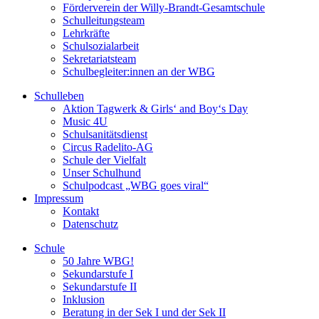
Förderverein der Willy-Brandt-Gesamtschule
Schulleitungsteam
Lehrkräfte
Schulsozialarbeit
Sekretariatsteam
Schulbegleiter:innen an der WBG
Schulleben
Aktion Tagwerk & Girls‘ and Boy‘s Day
Music 4U
Schulsanitätsdienst
Circus Radelito-AG
Schule der Vielfalt
Unser Schulhund
Schulpodcast „WBG goes viral“
Impressum
Kontakt
Datenschutz
Schule
50 Jahre WBG!
Sekundarstufe I
Sekundarstufe II
Inklusion
Beratung in der Sek I und der Sek II