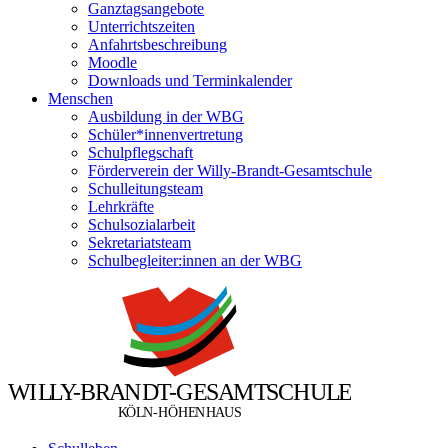
Ganztagsangebote
Unterrichtszeiten
Anfahrtsbeschreibung
Moodle
Downloads und Terminkalender
Menschen
Ausbildung in der WBG
Schüler*innenvertretung
Schulpflegschaft
Förderverein der Willy-Brandt-Gesamtschule
Schulleitungsteam
Lehrkräfte
Schulsozialarbeit
Sekretariatsteam
Schulbegleiter:innen an der WBG
W
I
L
L
Y
-
B
R
A
N
D
T
-
G
E
S
A
M
T
S
C
H
U
L
E
Ö
Ö
K
L
N
-
H
H
E
N
H
A
U
S