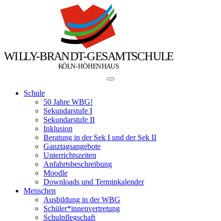
W
I
L
L
Y
-
B
R
A
N
D
T
-
G
E
S
A
M
T
S
C
H
U
L
E
Ö
Ö
K
L
N
-
H
H
E
N
H
A
U
S
Schule
50 Jahre WBG!
Sekundarstufe I
Sekundarstufe II
Inklusion
Beratung in der Sek I und der Sek II
Ganztagsangebote
Unterrichtszeiten
Anfahrtsbeschreibung
Moodle
Downloads und Terminkalender
Menschen
Ausbildung in der WBG
Schüler*innenvertretung
Schulpflegschaft