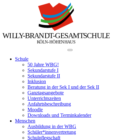
W
I
L
L
Y
-
B
R
A
N
D
T
-
G
E
S
A
M
T
S
C
H
U
L
E
Ö
Ö
K
L
N
-
H
H
E
N
H
A
U
S
Schule
50 Jahre WBG!
Sekundarstufe I
Sekundarstufe II
Inklusion
Beratung in der Sek I und der Sek II
Ganztagsangebote
Unterrichtszeiten
Anfahrtsbeschreibung
Moodle
Downloads und Terminkalender
Menschen
Ausbildung in der WBG
Schüler*innenvertretung
Schulpflegschaft