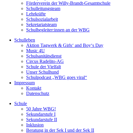
Förderverein der Willy-Brandt-Gesamtschule
Schulleitungsteam
Lehrkräfte
Schulsozialarbeit
Sekretariatsteam
Schulbegleiter:innen an der WBG
Schulleben
Aktion Tagwerk & Girls‘ and Boy‘s Day
Music 4U
Schulsanitätsdienst
Circus Radelito-AG
Schule der Vielfalt
Unser Schulhund
Schulpodcast „WBG goes viral“
Impressum
Kontakt
Datenschutz
Schule
50 Jahre WBG!
Sekundarstufe I
Sekundarstufe II
Inklusion
Beratung in der Sek I und der Sek II