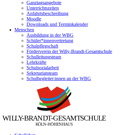
Ganztagsangebote
Unterrichtszeiten
Anfahrtsbeschreibung
Moodle
Downloads und Terminkalender
Menschen
Ausbildung in der WBG
Schüler*innenvertretung
Schulpflegschaft
Förderverein der Willy-Brandt-Gesamtschule
Schulleitungsteam
Lehrkräfte
Schulsozialarbeit
Sekretariatsteam
Schulbegleiter:innen an der WBG
W
I
L
L
Y
-
B
R
A
N
D
T
-
G
E
S
A
M
T
S
C
H
U
L
E
Ö
Ö
K
L
N
-
H
H
E
N
H
A
U
S