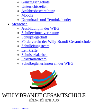
Ganztagsangebote
Unterrichtszeiten
Anfahrtsbeschreibung
Moodle
Downloads und Terminkalender
Menschen
Ausbildung in der WBG
Schüler*innenvertretung
Schulpflegschaft
Förderverein der Willy-Brandt-Gesamtschule
Schulleitungsteam
Lehrkräfte
Schulsozialarbeit
Sekretariatsteam
Schulbegleiter:innen an der WBG
W
I
L
L
Y
-
B
R
A
N
D
T
-
G
E
S
A
M
T
S
C
H
U
L
E
Ö
Ö
K
L
N
-
H
H
E
N
H
A
U
S