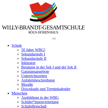
W
I
L
L
Y
-
B
R
A
N
D
T
-
G
E
S
A
M
T
S
C
H
U
L
E
Ö
Ö
K
L
N
-
H
H
E
N
H
A
U
S
Schule
50 Jahre WBG!
Sekundarstufe I
Sekundarstufe II
Inklusion
Beratung in der Sek I und der Sek II
Ganztagsangebote
Unterrichtszeiten
Anfahrtsbeschreibung
Moodle
Downloads und Terminkalender
Menschen
Ausbildung in der WBG
Schüler*innenvertretung
Schulpflegschaft