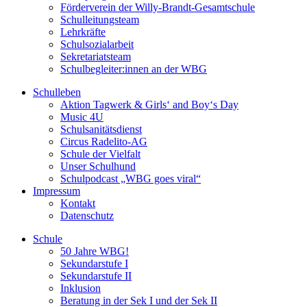
Förderverein der Willy-Brandt-Gesamtschule
Schulleitungsteam
Lehrkräfte
Schulsozialarbeit
Sekretariatsteam
Schulbegleiter:innen an der WBG
Schulleben
Aktion Tagwerk & Girls‘ and Boy‘s Day
Music 4U
Schulsanitätsdienst
Circus Radelito-AG
Schule der Vielfalt
Unser Schulhund
Schulpodcast „WBG goes viral“
Impressum
Kontakt
Datenschutz
Schule
50 Jahre WBG!
Sekundarstufe I
Sekundarstufe II
Inklusion
Beratung in der Sek I und der Sek II