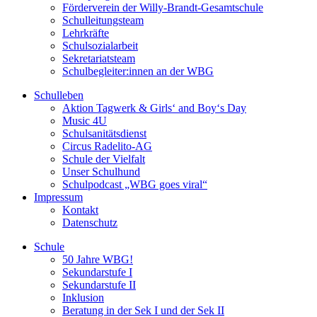
Förderverein der Willy-Brandt-Gesamtschule
Schulleitungsteam
Lehrkräfte
Schulsozialarbeit
Sekretariatsteam
Schulbegleiter:innen an der WBG
Schulleben
Aktion Tagwerk & Girls‘ and Boy‘s Day
Music 4U
Schulsanitätsdienst
Circus Radelito-AG
Schule der Vielfalt
Unser Schulhund
Schulpodcast „WBG goes viral“
Impressum
Kontakt
Datenschutz
Schule
50 Jahre WBG!
Sekundarstufe I
Sekundarstufe II
Inklusion
Beratung in der Sek I und der Sek II