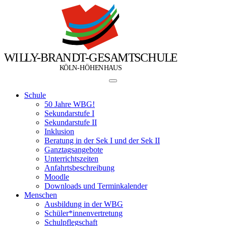
W
I
L
L
Y
-
B
R
A
N
D
T
-
G
E
S
A
M
T
S
C
H
U
L
E
Ö
Ö
K
L
N
-
H
H
E
N
H
A
U
S
Schule
50 Jahre WBG!
Sekundarstufe I
Sekundarstufe II
Inklusion
Beratung in der Sek I und der Sek II
Ganztagsangebote
Unterrichtszeiten
Anfahrtsbeschreibung
Moodle
Downloads und Terminkalender
Menschen
Ausbildung in der WBG
Schüler*innenvertretung
Schulpflegschaft