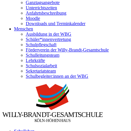
Ganztagsangebote
Unterrichtszeiten
Anfahrtsbeschreibung
Moodle
Downloads und Terminkalender
Menschen
Ausbildung in der WBG
Schüler*innenvertretung
Schulpflegschaft
Förderverein der Willy-Brandt-Gesamtschule
Schulleitungsteam
Lehrkräfte
Schulsozialarbeit
Sekretariatsteam
Schulbegleiter:innen an der WBG
W
I
L
L
Y
-
B
R
A
N
D
T
-
G
E
S
A
M
T
S
C
H
U
L
E
Ö
Ö
K
L
N
-
H
H
E
N
H
A
U
S