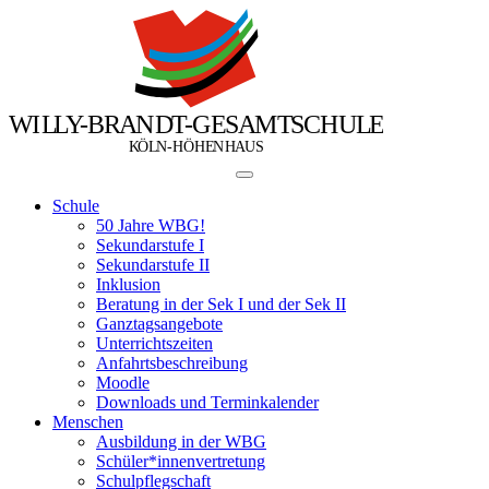
W
I
L
L
Y
-
B
R
A
N
D
T
-
G
E
S
A
M
T
S
C
H
U
L
E
Ö
Ö
K
L
N
-
H
H
E
N
H
A
U
S
Schule
50 Jahre WBG!
Sekundarstufe I
Sekundarstufe II
Inklusion
Beratung in der Sek I und der Sek II
Ganztagsangebote
Unterrichtszeiten
Anfahrtsbeschreibung
Moodle
Downloads und Terminkalender
Menschen
Ausbildung in der WBG
Schüler*innenvertretung
Schulpflegschaft