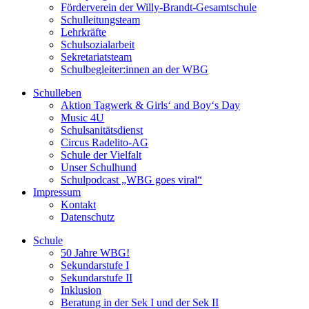
Förderverein der Willy-Brandt-Gesamtschule
Schulleitungsteam
Lehrkräfte
Schulsozialarbeit
Sekretariatsteam
Schulbegleiter:innen an der WBG
Schulleben
Aktion Tagwerk & Girls‘ and Boy‘s Day
Music 4U
Schulsanitätsdienst
Circus Radelito-AG
Schule der Vielfalt
Unser Schulhund
Schulpodcast „WBG goes viral“
Impressum
Kontakt
Datenschutz
Schule
50 Jahre WBG!
Sekundarstufe I
Sekundarstufe II
Inklusion
Beratung in der Sek I und der Sek II