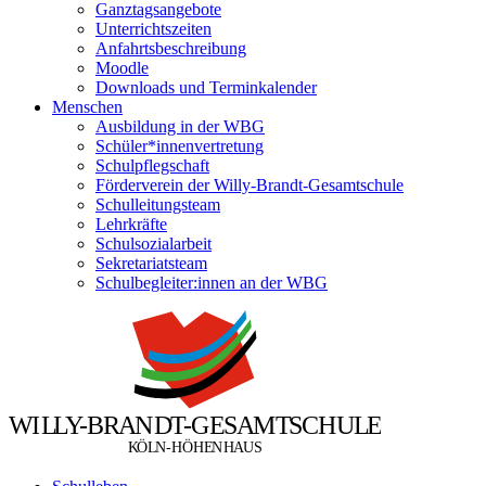
Ganztagsangebote
Unterrichtszeiten
Anfahrtsbeschreibung
Moodle
Downloads und Terminkalender
Menschen
Ausbildung in der WBG
Schüler*innenvertretung
Schulpflegschaft
Förderverein der Willy-Brandt-Gesamtschule
Schulleitungsteam
Lehrkräfte
Schulsozialarbeit
Sekretariatsteam
Schulbegleiter:innen an der WBG
W
I
L
L
Y
-
B
R
A
N
D
T
-
G
E
S
A
M
T
S
C
H
U
L
E
Ö
Ö
K
L
N
-
H
H
E
N
H
A
U
S