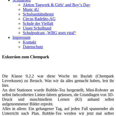
Schulleben
Aktion Tagwerk & Girls‘ and Boy‘s Day
Music 4U
Schulsanitätsdienst
Circus Radelito-AG
Schule der Vielfalt
Unser Schulhund
Schulpodcast „WBG goes viral“
Impressum
Kontakt
Datenschutz
Exkursion zum Chempark
Die Klasse 9.2.2 war diese Woche im Baylab (Chempark
Leverkusen) zu Besuch. Was wir da alles gemacht haben, lest ihr
hier.
An drei Stationen wurde Bubble-Tea hergestellt, Mini-Roboter an
selbst farbcodierten Linien fahren gelassen, die Grundlagen von 3D-
Druck und maschinellem Lernen (KI) anhand selbst
aufgenommener Bilder erprobt.
Alles in allem: Ein gelungener Tag, auf jeden Fall spannender als
Unterricht nach Plan. Bubble-Tea werden wir jetzt mal selber