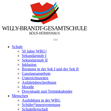
W
I
L
L
Y
-
B
R
A
N
D
T
-
G
E
S
A
M
T
S
C
H
U
L
E
Ö
Ö
K
L
N
-
H
H
E
N
H
A
U
S
Schule
50 Jahre WBG!
Sekundarstufe I
Sekundarstufe II
Inklusion
Beratung in der Sek I und der Sek II
Ganztagsangebote
Unterrichtszeiten
Anfahrtsbeschreibung
Moodle
Downloads und Terminkalender
Menschen
Ausbildung in der WBG
Schüler*innenvertretung
Schulpflegschaft