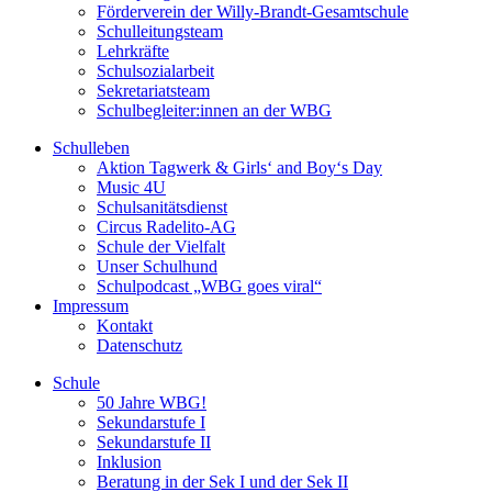
Förderverein der Willy-Brandt-Gesamtschule
Schulleitungsteam
Lehrkräfte
Schulsozialarbeit
Sekretariatsteam
Schulbegleiter:innen an der WBG
Schulleben
Aktion Tagwerk & Girls‘ and Boy‘s Day
Music 4U
Schulsanitätsdienst
Circus Radelito-AG
Schule der Vielfalt
Unser Schulhund
Schulpodcast „WBG goes viral“
Impressum
Kontakt
Datenschutz
Schule
50 Jahre WBG!
Sekundarstufe I
Sekundarstufe II
Inklusion
Beratung in der Sek I und der Sek II