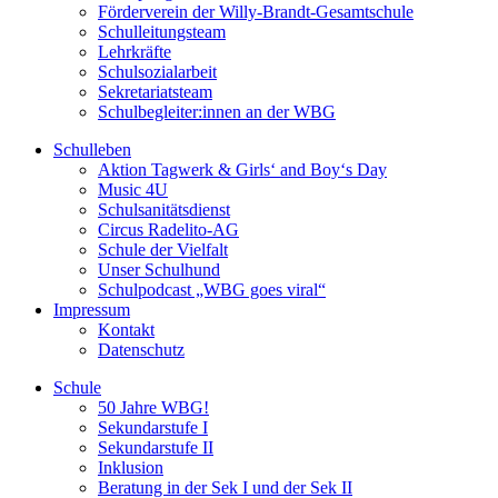
Förderverein der Willy-Brandt-Gesamtschule
Schulleitungsteam
Lehrkräfte
Schulsozialarbeit
Sekretariatsteam
Schulbegleiter:innen an der WBG
Schulleben
Aktion Tagwerk & Girls‘ and Boy‘s Day
Music 4U
Schulsanitätsdienst
Circus Radelito-AG
Schule der Vielfalt
Unser Schulhund
Schulpodcast „WBG goes viral“
Impressum
Kontakt
Datenschutz
Schule
50 Jahre WBG!
Sekundarstufe I
Sekundarstufe II
Inklusion
Beratung in der Sek I und der Sek II