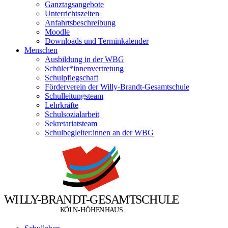
Ganztagsangebote
Unterrichtszeiten
Anfahrtsbeschreibung
Moodle
Downloads und Terminkalender
Menschen
Ausbildung in der WBG
Schüler*innenvertretung
Schulpflegschaft
Förderverein der Willy-Brandt-Gesamtschule
Schulleitungsteam
Lehrkräfte
Schulsozialarbeit
Sekretariatsteam
Schulbegleiter:innen an der WBG
W
I
L
L
Y
-
B
R
A
N
D
T
-
G
E
S
A
M
T
S
C
H
U
L
E
Ö
Ö
K
L
N
-
H
H
E
N
H
A
U
S