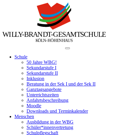
W
I
L
L
Y
-
B
R
A
N
D
T
-
G
E
S
A
M
T
S
C
H
U
L
E
Ö
Ö
K
L
N
-
H
H
E
N
H
A
U
S
Schule
50 Jahre WBG!
Sekundarstufe I
Sekundarstufe II
Inklusion
Beratung in der Sek I und der Sek II
Ganztagsangebote
Unterrichtszeiten
Anfahrtsbeschreibung
Moodle
Downloads und Terminkalender
Menschen
Ausbildung in der WBG
Schüler*innenvertretung
Schulpflegschaft