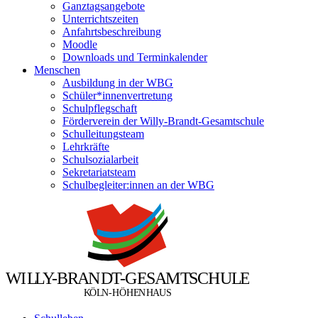
Ganztagsangebote
Unterrichtszeiten
Anfahrtsbeschreibung
Moodle
Downloads und Terminkalender
Menschen
Ausbildung in der WBG
Schüler*innenvertretung
Schulpflegschaft
Förderverein der Willy-Brandt-Gesamtschule
Schulleitungsteam
Lehrkräfte
Schulsozialarbeit
Sekretariatsteam
Schulbegleiter:innen an der WBG
W
I
L
L
Y
-
B
R
A
N
D
T
-
G
E
S
A
M
T
S
C
H
U
L
E
Ö
Ö
K
L
N
-
H
H
E
N
H
A
U
S