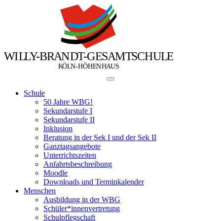
W
I
L
L
Y
-
B
R
A
N
D
T
-
G
E
S
A
M
T
S
C
H
U
L
E
Ö
Ö
K
L
N
-
H
H
E
N
H
A
U
S
Schule
50 Jahre WBG!
Sekundarstufe I
Sekundarstufe II
Inklusion
Beratung in der Sek I und der Sek II
Ganztagsangebote
Unterrichtszeiten
Anfahrtsbeschreibung
Moodle
Downloads und Terminkalender
Menschen
Ausbildung in der WBG
Schüler*innenvertretung
Schulpflegschaft