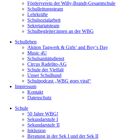
Förderverein der Willy-Brandt-Gesamtschule
Schulleitungsteam
Lehrkräfte
Schulsozialarbeit
Sekretariatsteam
Schulbegleiter:innen an der WBG
Schulleben
Aktion Tagwerk & Girls‘ and Boy‘s Day
Music 4U
Schulsanitätsdienst
Circus Radelito-AG
Schule der Vielfalt
Unser Schulhund
Schulpodcast „WBG goes viral“
Impressum
Kontakt
Datenschutz
Schule
50 Jahre WBG!
Sekundarstufe I
Sekundarstufe II
Inklusion
Beratung in der Sek I und der Sek II