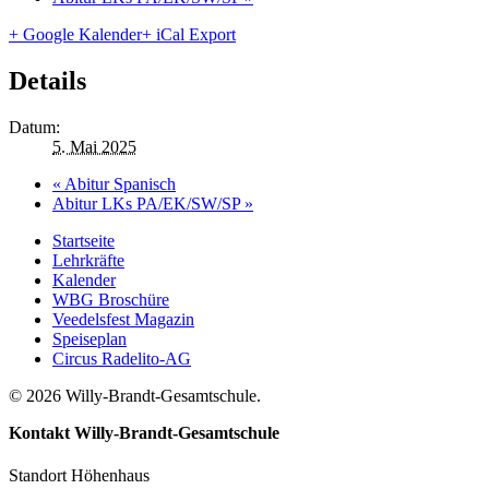
+ Google Kalender
+ iCal Export
Details
Datum:
5. Mai 2025
«
Abitur Spanisch
Abitur LKs PA/EK/SW/SP
»
Startseite
Lehrkräfte
Kalender
WBG Broschüre
Veedelsfest Magazin
Speiseplan
Circus Radelito-AG
© 2026 Willy-Brandt-Gesamtschule.
Kontakt
Willy-Brandt-Gesamtschule
Standort Höhenhaus