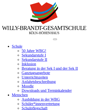
W
I
L
L
Y
-
B
R
A
N
D
T
-
G
E
S
A
M
T
S
C
H
U
L
E
Ö
Ö
K
L
N
-
H
H
E
N
H
A
U
S
Schule
50 Jahre WBG!
Sekundarstufe I
Sekundarstufe II
Inklusion
Beratung in der Sek I und der Sek II
Ganztagsangebote
Unterrichtszeiten
Anfahrtsbeschreibung
Moodle
Downloads und Terminkalender
Menschen
Ausbildung in der WBG
Schüler*innenvertretung
Schulpflegschaft