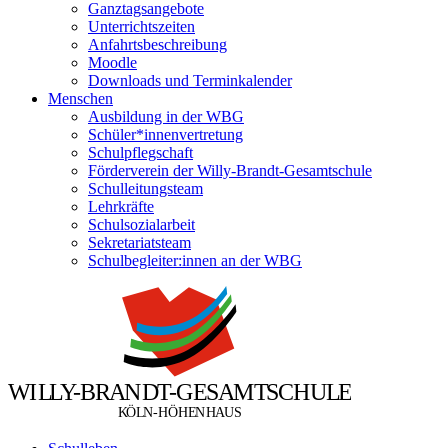
Ganztagsangebote
Unterrichtszeiten
Anfahrtsbeschreibung
Moodle
Downloads und Terminkalender
Menschen
Ausbildung in der WBG
Schüler*innenvertretung
Schulpflegschaft
Förderverein der Willy-Brandt-Gesamtschule
Schulleitungsteam
Lehrkräfte
Schulsozialarbeit
Sekretariatsteam
Schulbegleiter:innen an der WBG
W
I
L
L
Y
-
B
R
A
N
D
T
-
G
E
S
A
M
T
S
C
H
U
L
E
Ö
Ö
K
L
N
-
H
H
E
N
H
A
U
S