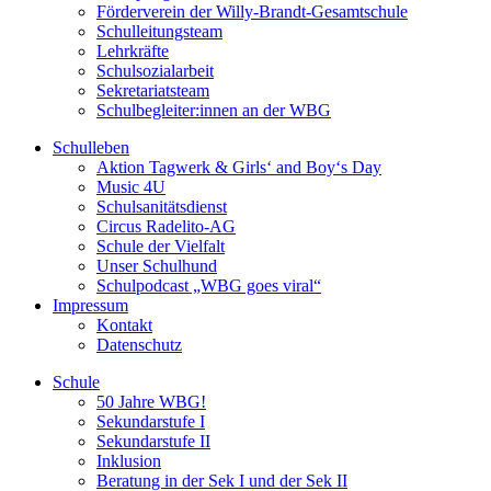
Förderverein der Willy-Brandt-Gesamtschule
Schulleitungsteam
Lehrkräfte
Schulsozialarbeit
Sekretariatsteam
Schulbegleiter:innen an der WBG
Schulleben
Aktion Tagwerk & Girls‘ and Boy‘s Day
Music 4U
Schulsanitätsdienst
Circus Radelito-AG
Schule der Vielfalt
Unser Schulhund
Schulpodcast „WBG goes viral“
Impressum
Kontakt
Datenschutz
Schule
50 Jahre WBG!
Sekundarstufe I
Sekundarstufe II
Inklusion
Beratung in der Sek I und der Sek II