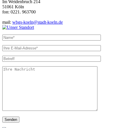
Im Weidenbruch 214
51061 Köln
fon: 0221. 963700
mail:
wbgs-koeln@stadt-koeln.de