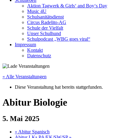
Schulleben
Aktion Tagwerk & Girls‘ and Boy‘s Day
Music 4U
Schulsanitätsdienst
Circus Radelito-AG
Schule der Vielfalt
Unser Schulhund
Schulpodcast „WBG goes viral“
Impressum
Kontakt
Datenschutz
« Alle Veranstaltungen
Diese Veranstaltung hat bereits stattgefunden.
Abitur Biologie
5. Mai 2025
«
Abitur Spanisch
Abitur LKs PA/EK/SW/SP
»