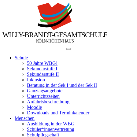
W
I
L
L
Y
-
B
R
A
N
D
T
-
G
E
S
A
M
T
S
C
H
U
L
E
Ö
Ö
K
L
N
-
H
H
E
N
H
A
U
S
Schule
50 Jahre WBG!
Sekundarstufe I
Sekundarstufe II
Inklusion
Beratung in der Sek I und der Sek II
Ganztagsangebote
Unterrichtszeiten
Anfahrtsbeschreibung
Moodle
Downloads und Terminkalender
Menschen
Ausbildung in der WBG
Schüler*innenvertretung
Schulpflegschaft