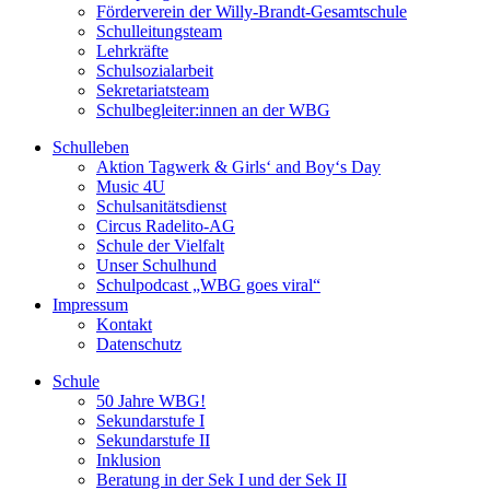
Förderverein der Willy-Brandt-Gesamtschule
Schulleitungsteam
Lehrkräfte
Schulsozialarbeit
Sekretariatsteam
Schulbegleiter:innen an der WBG
Schulleben
Aktion Tagwerk & Girls‘ and Boy‘s Day
Music 4U
Schulsanitätsdienst
Circus Radelito-AG
Schule der Vielfalt
Unser Schulhund
Schulpodcast „WBG goes viral“
Impressum
Kontakt
Datenschutz
Schule
50 Jahre WBG!
Sekundarstufe I
Sekundarstufe II
Inklusion
Beratung in der Sek I und der Sek II