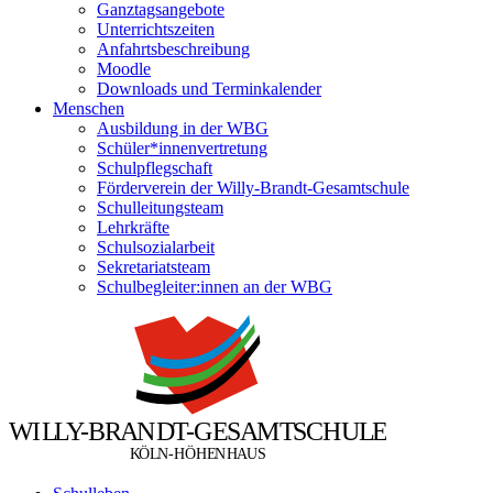
Ganztagsangebote
Unterrichtszeiten
Anfahrtsbeschreibung
Moodle
Downloads und Terminkalender
Menschen
Ausbildung in der WBG
Schüler*innenvertretung
Schulpflegschaft
Förderverein der Willy-Brandt-Gesamtschule
Schulleitungsteam
Lehrkräfte
Schulsozialarbeit
Sekretariatsteam
Schulbegleiter:innen an der WBG
W
I
L
L
Y
-
B
R
A
N
D
T
-
G
E
S
A
M
T
S
C
H
U
L
E
Ö
Ö
K
L
N
-
H
H
E
N
H
A
U
S