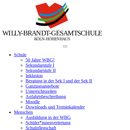
W
I
L
L
Y
-
B
R
A
N
D
T
-
G
E
S
A
M
T
S
C
H
U
L
E
Ö
Ö
K
L
N
-
H
H
E
N
H
A
U
S
Schule
50 Jahre WBG!
Sekundarstufe I
Sekundarstufe II
Inklusion
Beratung in der Sek I und der Sek II
Ganztagsangebote
Unterrichtszeiten
Anfahrtsbeschreibung
Moodle
Downloads und Terminkalender
Menschen
Ausbildung in der WBG
Schüler*innenvertretung
Schulpflegschaft