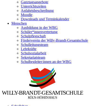
Ganztagsangebote
Unterrichtszeiten
Anfahrtsbeschreibung
Moodle
Downloads und Terminkalender
Menschen
Ausbildung in der WBG
Schüler*innenvertretung
Schulpflegschaft
Förderverein der Willy-Brandt-Gesamtschule
Schulleitungsteam
Lehrkräfte
Schulsozialarbeit
Sekretariatsteam
Schulbegleiter:innen an der WBG
W
I
L
L
Y
-
B
R
A
N
D
T
-
G
E
S
A
M
T
S
C
H
U
L
E
Ö
Ö
K
L
N
-
H
H
E
N
H
A
U
S