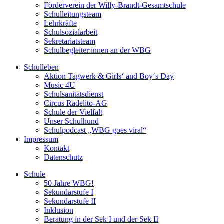
Förderverein der Willy-Brandt-Gesamtschule
Schulleitungsteam
Lehrkräfte
Schulsozialarbeit
Sekretariatsteam
Schulbegleiter:innen an der WBG
Schulleben
Aktion Tagwerk & Girls‘ and Boy‘s Day
Music 4U
Schulsanitätsdienst
Circus Radelito-AG
Schule der Vielfalt
Unser Schulhund
Schulpodcast „WBG goes viral“
Impressum
Kontakt
Datenschutz
Schule
50 Jahre WBG!
Sekundarstufe I
Sekundarstufe II
Inklusion
Beratung in der Sek I und der Sek II