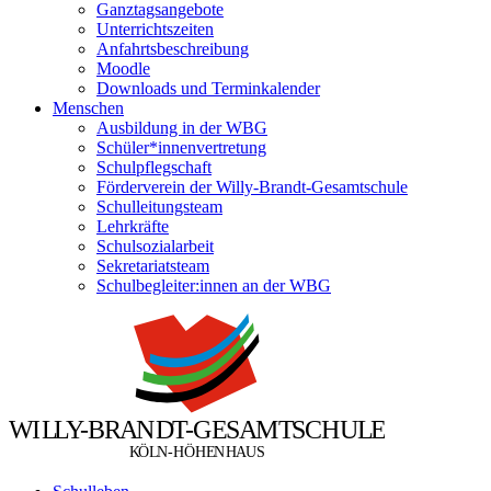
Ganztagsangebote
Unterrichtszeiten
Anfahrtsbeschreibung
Moodle
Downloads und Terminkalender
Menschen
Ausbildung in der WBG
Schüler*innenvertretung
Schulpflegschaft
Förderverein der Willy-Brandt-Gesamtschule
Schulleitungsteam
Lehrkräfte
Schulsozialarbeit
Sekretariatsteam
Schulbegleiter:innen an der WBG
W
I
L
L
Y
-
B
R
A
N
D
T
-
G
E
S
A
M
T
S
C
H
U
L
E
Ö
Ö
K
L
N
-
H
H
E
N
H
A
U
S