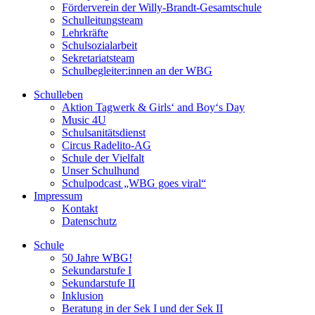
Förderverein der Willy-Brandt-Gesamtschule
Schulleitungsteam
Lehrkräfte
Schulsozialarbeit
Sekretariatsteam
Schulbegleiter:innen an der WBG
Schulleben
Aktion Tagwerk & Girls‘ and Boy‘s Day
Music 4U
Schulsanitätsdienst
Circus Radelito-AG
Schule der Vielfalt
Unser Schulhund
Schulpodcast „WBG goes viral“
Impressum
Kontakt
Datenschutz
Schule
50 Jahre WBG!
Sekundarstufe I
Sekundarstufe II
Inklusion
Beratung in der Sek I und der Sek II