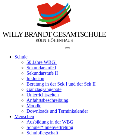
W
I
L
L
Y
-
B
R
A
N
D
T
-
G
E
S
A
M
T
S
C
H
U
L
E
Ö
Ö
K
L
N
-
H
H
E
N
H
A
U
S
Schule
50 Jahre WBG!
Sekundarstufe I
Sekundarstufe II
Inklusion
Beratung in der Sek I und der Sek II
Ganztagsangebote
Unterrichtszeiten
Anfahrtsbeschreibung
Moodle
Downloads und Terminkalender
Menschen
Ausbildung in der WBG
Schüler*innenvertretung
Schulpflegschaft