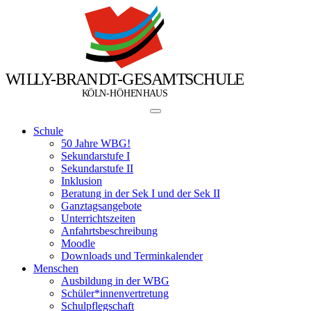
W
I
L
L
Y
-
B
R
A
N
D
T
-
G
E
S
A
M
T
S
C
H
U
L
E
Ö
Ö
K
L
N
-
H
H
E
N
H
A
U
S
Schule
50 Jahre WBG!
Sekundarstufe I
Sekundarstufe II
Inklusion
Beratung in der Sek I und der Sek II
Ganztagsangebote
Unterrichtszeiten
Anfahrtsbeschreibung
Moodle
Downloads und Terminkalender
Menschen
Ausbildung in der WBG
Schüler*innenvertretung
Schulpflegschaft