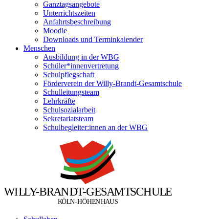
Ganztagsangebote
Unterrichtszeiten
Anfahrtsbeschreibung
Moodle
Downloads und Terminkalender
Menschen
Ausbildung in der WBG
Schüler*innenvertretung
Schulpflegschaft
Förderverein der Willy-Brandt-Gesamtschule
Schulleitungsteam
Lehrkräfte
Schulsozialarbeit
Sekretariatsteam
Schulbegleiter:innen an der WBG
W
I
L
L
Y
-
B
R
A
N
D
T
-
G
E
S
A
M
T
S
C
H
U
L
E
Ö
Ö
K
L
N
-
H
H
E
N
H
A
U
S