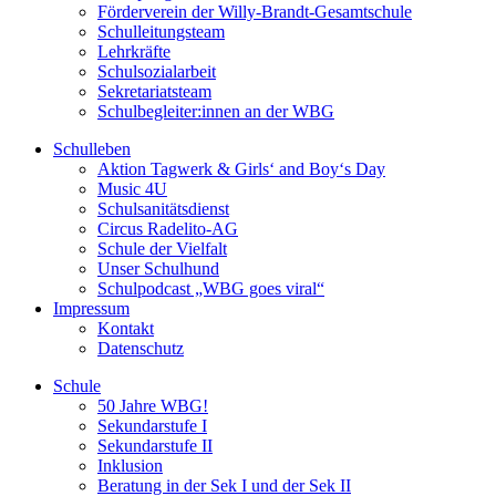
Förderverein der Willy-Brandt-Gesamtschule
Schulleitungsteam
Lehrkräfte
Schulsozialarbeit
Sekretariatsteam
Schulbegleiter:innen an der WBG
Schulleben
Aktion Tagwerk & Girls‘ and Boy‘s Day
Music 4U
Schulsanitätsdienst
Circus Radelito-AG
Schule der Vielfalt
Unser Schulhund
Schulpodcast „WBG goes viral“
Impressum
Kontakt
Datenschutz
Schule
50 Jahre WBG!
Sekundarstufe I
Sekundarstufe II
Inklusion
Beratung in der Sek I und der Sek II