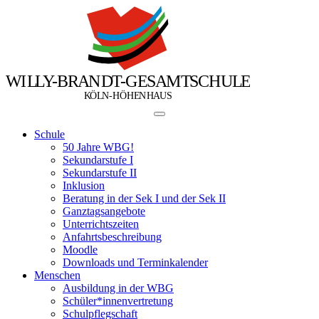
W
I
L
L
Y
-
B
R
A
N
D
T
-
G
E
S
A
M
T
S
C
H
U
L
E
Ö
Ö
K
L
N
-
H
H
E
N
H
A
U
S
Schule
50 Jahre WBG!
Sekundarstufe I
Sekundarstufe II
Inklusion
Beratung in der Sek I und der Sek II
Ganztagsangebote
Unterrichtszeiten
Anfahrtsbeschreibung
Moodle
Downloads und Terminkalender
Menschen
Ausbildung in der WBG
Schüler*innenvertretung
Schulpflegschaft