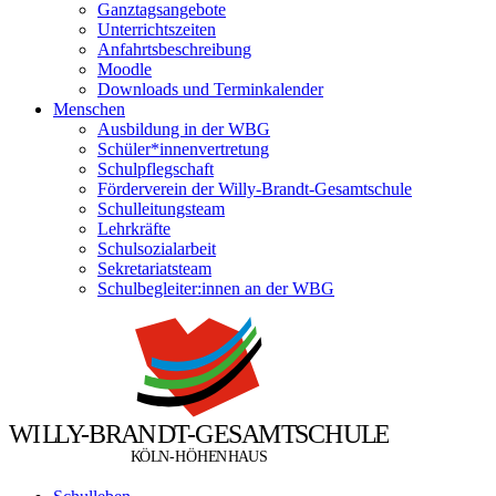
Ganztagsangebote
Unterrichtszeiten
Anfahrtsbeschreibung
Moodle
Downloads und Terminkalender
Menschen
Ausbildung in der WBG
Schüler*innenvertretung
Schulpflegschaft
Förderverein der Willy-Brandt-Gesamtschule
Schulleitungsteam
Lehrkräfte
Schulsozialarbeit
Sekretariatsteam
Schulbegleiter:innen an der WBG
W
I
L
L
Y
-
B
R
A
N
D
T
-
G
E
S
A
M
T
S
C
H
U
L
E
Ö
Ö
K
L
N
-
H
H
E
N
H
A
U
S