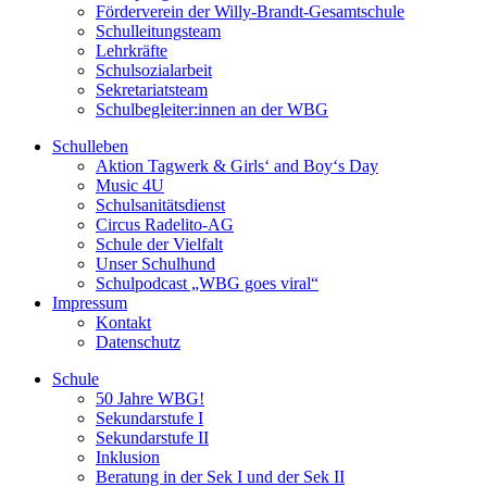
Förderverein der Willy-Brandt-Gesamtschule
Schulleitungsteam
Lehrkräfte
Schulsozialarbeit
Sekretariatsteam
Schulbegleiter:innen an der WBG
Schulleben
Aktion Tagwerk & Girls‘ and Boy‘s Day
Music 4U
Schulsanitätsdienst
Circus Radelito-AG
Schule der Vielfalt
Unser Schulhund
Schulpodcast „WBG goes viral“
Impressum
Kontakt
Datenschutz
Schule
50 Jahre WBG!
Sekundarstufe I
Sekundarstufe II
Inklusion
Beratung in der Sek I und der Sek II