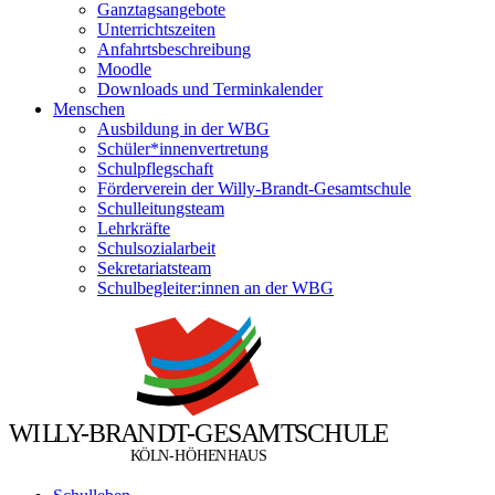
Ganztagsangebote
Unterrichtszeiten
Anfahrtsbeschreibung
Moodle
Downloads und Terminkalender
Menschen
Ausbildung in der WBG
Schüler*innenvertretung
Schulpflegschaft
Förderverein der Willy-Brandt-Gesamtschule
Schulleitungsteam
Lehrkräfte
Schulsozialarbeit
Sekretariatsteam
Schulbegleiter:innen an der WBG
W
I
L
L
Y
-
B
R
A
N
D
T
-
G
E
S
A
M
T
S
C
H
U
L
E
Ö
Ö
K
L
N
-
H
H
E
N
H
A
U
S