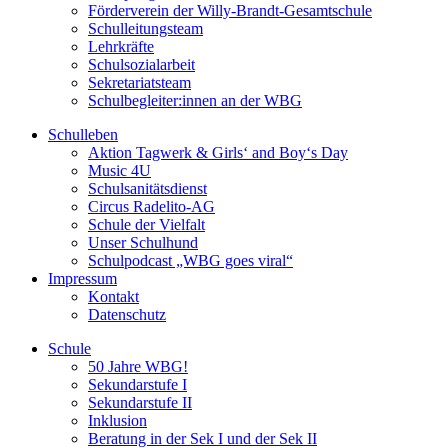
Förderverein der Willy-Brandt-Gesamtschule
Schulleitungsteam
Lehrkräfte
Schulsozialarbeit
Sekretariatsteam
Schulbegleiter:innen an der WBG
Schulleben
Aktion Tagwerk & Girls‘ and Boy‘s Day
Music 4U
Schulsanitätsdienst
Circus Radelito-AG
Schule der Vielfalt
Unser Schulhund
Schulpodcast „WBG goes viral“
Impressum
Kontakt
Datenschutz
Schule
50 Jahre WBG!
Sekundarstufe I
Sekundarstufe II
Inklusion
Beratung in der Sek I und der Sek II