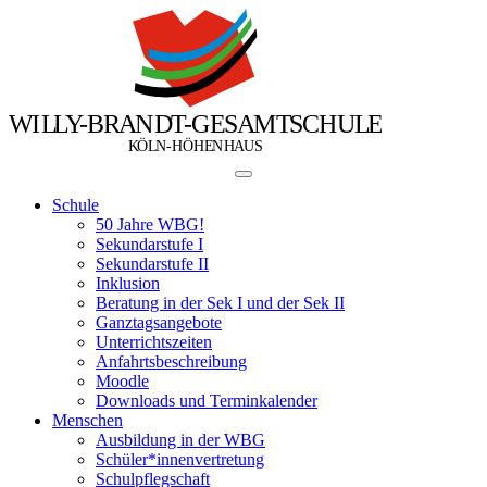
W
I
L
L
Y
-
B
R
A
N
D
T
-
G
E
S
A
M
T
S
C
H
U
L
E
Ö
Ö
K
L
N
-
H
H
E
N
H
A
U
S
Schule
50 Jahre WBG!
Sekundarstufe I
Sekundarstufe II
Inklusion
Beratung in der Sek I und der Sek II
Ganztagsangebote
Unterrichtszeiten
Anfahrtsbeschreibung
Moodle
Downloads und Terminkalender
Menschen
Ausbildung in der WBG
Schüler*innenvertretung
Schulpflegschaft