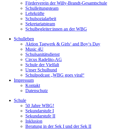
Förderverein der Willy-Brandt-Gesamtschule
Schulleitungsteam
Lehrkräfte
Schulsozialarbeit
Sekretariatsteam
Schulbegleiter:innen an der WBG
Schulleben
Aktion Tagwerk & Girls‘ and Boy‘s Day
Music 4U
Schulsanitätsdienst
Circus Radelito-AG
Schule der Vielfalt
Unser Schulhund
Schulpodcast „WBG goes viral“
Impressum
Kontakt
Datenschutz
Schule
50 Jahre WBG!
Sekundarstufe I
Sekundarstufe II
Inklusion
Beratung in der Sek I und der Sek II