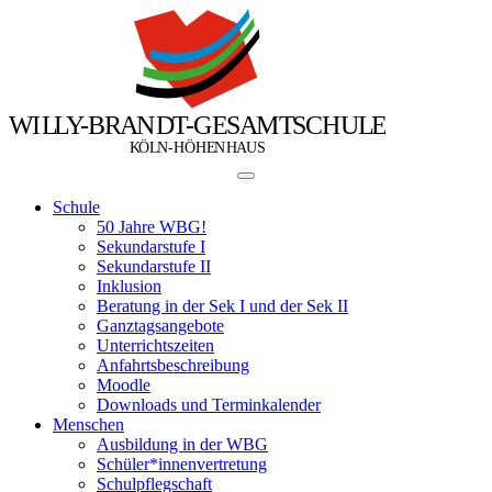
W
I
L
L
Y
-
B
R
A
N
D
T
-
G
E
S
A
M
T
S
C
H
U
L
E
Ö
Ö
K
L
N
-
H
H
E
N
H
A
U
S
Schule
50 Jahre WBG!
Sekundarstufe I
Sekundarstufe II
Inklusion
Beratung in der Sek I und der Sek II
Ganztagsangebote
Unterrichtszeiten
Anfahrtsbeschreibung
Moodle
Downloads und Terminkalender
Menschen
Ausbildung in der WBG
Schüler*innenvertretung
Schulpflegschaft