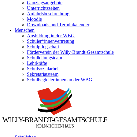
Ganztagsangebote
Unterrichtszeiten
Anfahrtsbeschreibung
Moodle
Downloads und Terminkalender
Menschen
Ausbildung in der WBG
Schüler*innenvertretung
Schulpflegschaft
Förderverein der Willy-Brandt-Gesamtschule
Schulleitungsteam
Lehrkräfte
Schulsozialarbeit
Sekretariatsteam
Schulbegleiter:innen an der WBG
W
I
L
L
Y
-
B
R
A
N
D
T
-
G
E
S
A
M
T
S
C
H
U
L
E
Ö
Ö
K
L
N
-
H
H
E
N
H
A
U
S