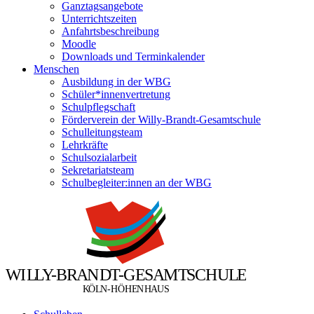
Ganztagsangebote
Unterrichtszeiten
Anfahrtsbeschreibung
Moodle
Downloads und Terminkalender
Menschen
Ausbildung in der WBG
Schüler*innenvertretung
Schulpflegschaft
Förderverein der Willy-Brandt-Gesamtschule
Schulleitungsteam
Lehrkräfte
Schulsozialarbeit
Sekretariatsteam
Schulbegleiter:innen an der WBG
W
I
L
L
Y
-
B
R
A
N
D
T
-
G
E
S
A
M
T
S
C
H
U
L
E
Ö
Ö
K
L
N
-
H
H
E
N
H
A
U
S