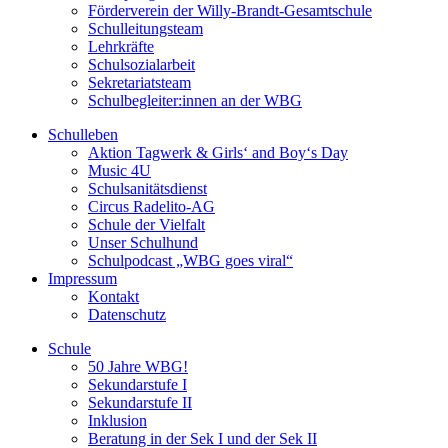
Förderverein der Willy-Brandt-Gesamtschule
Schulleitungsteam
Lehrkräfte
Schulsozialarbeit
Sekretariatsteam
Schulbegleiter:innen an der WBG
Schulleben
Aktion Tagwerk & Girls‘ and Boy‘s Day
Music 4U
Schulsanitätsdienst
Circus Radelito-AG
Schule der Vielfalt
Unser Schulhund
Schulpodcast „WBG goes viral“
Impressum
Kontakt
Datenschutz
Schule
50 Jahre WBG!
Sekundarstufe I
Sekundarstufe II
Inklusion
Beratung in der Sek I und der Sek II