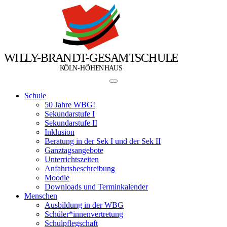
W
I
L
L
Y
-
B
R
A
N
D
T
-
G
E
S
A
M
T
S
C
H
U
L
E
Ö
Ö
K
L
N
-
H
H
E
N
H
A
U
S
Schule
50 Jahre WBG!
Sekundarstufe I
Sekundarstufe II
Inklusion
Beratung in der Sek I und der Sek II
Ganztagsangebote
Unterrichtszeiten
Anfahrtsbeschreibung
Moodle
Downloads und Terminkalender
Menschen
Ausbildung in der WBG
Schüler*innenvertretung
Schulpflegschaft