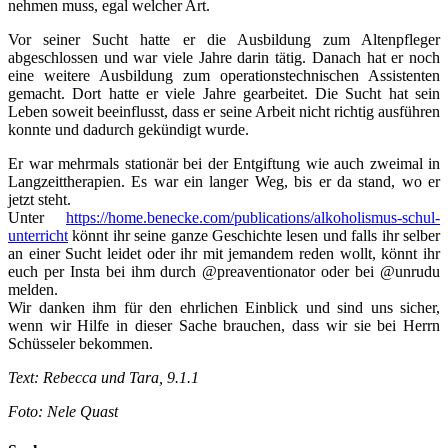
nehmen muss, egal welcher Art.
Vor seiner Sucht hatte er die Ausbildung zum Altenpfleger
abgeschlossen und war viele Jahre darin tätig. Danach hat er noch
eine weitere Ausbildung zum operationstechnischen Assistenten
gemacht. Dort hatte er viele Jahre gearbeitet. Die Sucht hat sein
Leben soweit beeinflusst, dass er seine Arbeit nicht richtig ausführen
konnte und dadurch gekündigt wurde.
Er war mehrmals stationär bei der Entgiftung wie auch zweimal in
Langzeittherapien. Es war ein langer Weg, bis er da stand, wo er
jetzt steht.
Unter
https://home.benecke.com/publications/alkoholismus-schul-
unterricht
könnt ihr seine ganze Geschichte lesen und falls ihr selber
an einer Sucht leidet oder ihr mit jemandem reden wollt, könnt ihr
euch per Insta bei ihm durch @preaventionator oder bei @unrudu
melden.
Wir danken ihm für den ehrlichen Einblick und sind uns sicher,
wenn wir Hilfe in dieser Sache brauchen, dass wir sie bei Herrn
Schüsseler bekommen.
Text: Rebecca und Tara, 9.1.1
Foto: Nele Quast