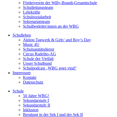
Förderverein der Willy-Brandt-Gesamtschule
Schulleitungsteam
Lehrkräfte
Schulsozialarbeit
Sekretariatsteam
Schulbegleiter:innen an der WBG
Schulleben
Aktion Tagwerk & Girls‘ and Boy‘s Day
Music 4U
Schulsanitätsdienst
Circus Radelito-AG
Schule der Vielfalt
Unser Schulhund
Schulpodcast „WBG goes viral“
Impressum
Kontakt
Datenschutz
Schule
50 Jahre WBG!
Sekundarstufe I
Sekundarstufe II
Inklusion
Beratung in der Sek I und der Sek II