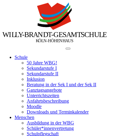
W
I
L
L
Y
-
B
R
A
N
D
T
-
G
E
S
A
M
T
S
C
H
U
L
E
Ö
Ö
K
L
N
-
H
H
E
N
H
A
U
S
Schule
50 Jahre WBG!
Sekundarstufe I
Sekundarstufe II
Inklusion
Beratung in der Sek I und der Sek II
Ganztagsangebote
Unterrichtszeiten
Anfahrtsbeschreibung
Moodle
Downloads und Terminkalender
Menschen
Ausbildung in der WBG
Schüler*innenvertretung
Schulpflegschaft