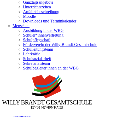
Ganztagsangebote
Unterrichtszeiten
Anfahrtsbeschreibung
Moodle
Downloads und Terminkalender
Menschen
Ausbildung in der WBG
Schüler*innenvertretung
Schulpflegschaft
Förderverein der Willy-Brandt-Gesamtschule
Schulleitungsteam
Lehrkräfte
Schulsozialarbeit
Sekretariatsteam
Schulbegleiter:innen an der WBG
W
I
L
L
Y
-
B
R
A
N
D
T
-
G
E
S
A
M
T
S
C
H
U
L
E
Ö
Ö
K
L
N
-
H
H
E
N
H
A
U
S