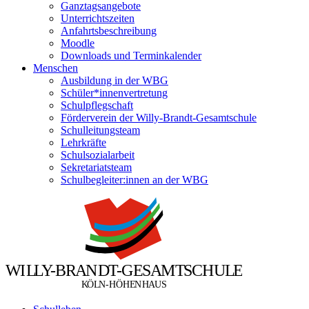
Ganztagsangebote
Unterrichtszeiten
Anfahrtsbeschreibung
Moodle
Downloads und Terminkalender
Menschen
Ausbildung in der WBG
Schüler*innenvertretung
Schulpflegschaft
Förderverein der Willy-Brandt-Gesamtschule
Schulleitungsteam
Lehrkräfte
Schulsozialarbeit
Sekretariatsteam
Schulbegleiter:innen an der WBG
W
I
L
L
Y
-
B
R
A
N
D
T
-
G
E
S
A
M
T
S
C
H
U
L
E
Ö
Ö
K
L
N
-
H
H
E
N
H
A
U
S