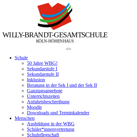
W
I
L
L
Y
-
B
R
A
N
D
T
-
G
E
S
A
M
T
S
C
H
U
L
E
Ö
Ö
K
L
N
-
H
H
E
N
H
A
U
S
Schule
50 Jahre WBG!
Sekundarstufe I
Sekundarstufe II
Inklusion
Beratung in der Sek I und der Sek II
Ganztagsangebote
Unterrichtszeiten
Anfahrtsbeschreibung
Moodle
Downloads und Terminkalender
Menschen
Ausbildung in der WBG
Schüler*innenvertretung
Schulpflegschaft