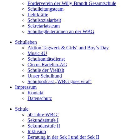
Förderverein der Willy-Brandt-Gesamtschule
Schulleitungsteam
Lehrkräfte
Schulsozialarbeit
Sekretariatsteam
Schulbegleiter:innen an der WBG
Schulleben
Aktion Tagwerk & Girls‘ and Boy‘s Day
Music 4U
Schulsanitätsdienst
Circus Radelito-AG
Schule der Vielfalt
Unser Schulhund
Schulpodcast „WBG goes viral“
Impressum
Kontakt
Datenschutz
Schule
50 Jahre WBG!
Sekundarstufe I
Sekundarstufe II
Inklusion
Beratung in der Sek I und der Sek II