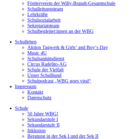
Förderverein der Willy-Brandt-Gesamtschule
Schulleitungsteam
Lehrkräfte
Schulsozialarbeit
Sekretariatsteam
Schulbegleiter:innen an der WBG
Schulleben
Aktion Tagwerk & Girls‘ and Boy‘s Day
Music 4U
Schulsanitätsdienst
Circus Radelito-AG
Schule der Vielfalt
Unser Schulhund
Schulpodcast „WBG goes viral“
Impressum
Kontakt
Datenschutz
Schule
50 Jahre WBG!
Sekundarstufe I
Sekundarstufe II
Inklusion
Beratung in der Sek I und der Sek II