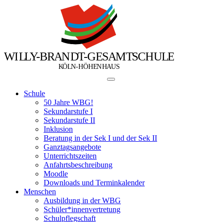
W
I
L
L
Y
-
B
R
A
N
D
T
-
G
E
S
A
M
T
S
C
H
U
L
E
Ö
Ö
K
L
N
-
H
H
E
N
H
A
U
S
Schule
50 Jahre WBG!
Sekundarstufe I
Sekundarstufe II
Inklusion
Beratung in der Sek I und der Sek II
Ganztagsangebote
Unterrichtszeiten
Anfahrtsbeschreibung
Moodle
Downloads und Terminkalender
Menschen
Ausbildung in der WBG
Schüler*innenvertretung
Schulpflegschaft