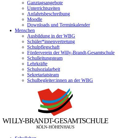
Ganztagsangebote
Unterrichtszeiten
Anfahrtsbeschreibung
Moodle
Downloads und Terminkalender
Menschen
Ausbildung in der WBG
Schüler*innenvertretung
Schulpflegschaft
Förderverein der Willy-Brandt-Gesamtschule
Schulleitungsteam
Lehrkräfte
Schulsozialarbeit
Sekretariatsteam
Schulbegleiter:innen an der WBG
W
I
L
L
Y
-
B
R
A
N
D
T
-
G
E
S
A
M
T
S
C
H
U
L
E
Ö
Ö
K
L
N
-
H
H
E
N
H
A
U
S