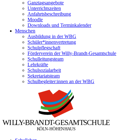
Ganztagsangebote
Unterrichtszeiten
Anfahrtsbeschreibung
Moodle
Downloads und Terminkalender
Menschen
Ausbildung in der WBG
Schüler*innenvertretung
Schulpflegschaft
Förderverein der Willy-Brandt-Gesamtschule
Schulleitungsteam
Lehrkräfte
Schulsozialarbeit
Sekretariatsteam
Schulbegleiter:innen an der WBG
W
I
L
L
Y
-
B
R
A
N
D
T
-
G
E
S
A
M
T
S
C
H
U
L
E
Ö
Ö
K
L
N
-
H
H
E
N
H
A
U
S