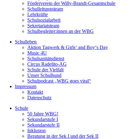
Förderverein der Willy-Brandt-Gesamtschule
Schulleitungsteam
Lehrkräfte
Schulsozialarbeit
Sekretariatsteam
Schulbegleiter:innen an der WBG
Schulleben
Aktion Tagwerk & Girls‘ and Boy‘s Day
Music 4U
Schulsanitätsdienst
Circus Radelito-AG
Schule der Vielfalt
Unser Schulhund
Schulpodcast „WBG goes viral“
Impressum
Kontakt
Datenschutz
Schule
50 Jahre WBG!
Sekundarstufe I
Sekundarstufe II
Inklusion
Beratung in der Sek I und der Sek II