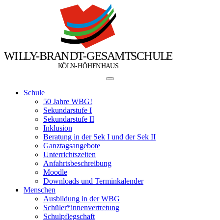
W
I
L
L
Y
-
B
R
A
N
D
T
-
G
E
S
A
M
T
S
C
H
U
L
E
Ö
Ö
K
L
N
-
H
H
E
N
H
A
U
S
Schule
50 Jahre WBG!
Sekundarstufe I
Sekundarstufe II
Inklusion
Beratung in der Sek I und der Sek II
Ganztagsangebote
Unterrichtszeiten
Anfahrtsbeschreibung
Moodle
Downloads und Terminkalender
Menschen
Ausbildung in der WBG
Schüler*innenvertretung
Schulpflegschaft