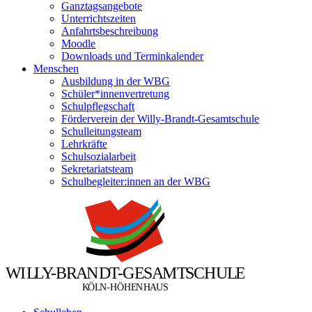
Ganztagsangebote
Unterrichtszeiten
Anfahrtsbeschreibung
Moodle
Downloads und Terminkalender
Menschen
Ausbildung in der WBG
Schüler*innenvertretung
Schulpflegschaft
Förderverein der Willy-Brandt-Gesamtschule
Schulleitungsteam
Lehrkräfte
Schulsozialarbeit
Sekretariatsteam
Schulbegleiter:innen an der WBG
W
I
L
L
Y
-
B
R
A
N
D
T
-
G
E
S
A
M
T
S
C
H
U
L
E
Ö
Ö
K
L
N
-
H
H
E
N
H
A
U
S