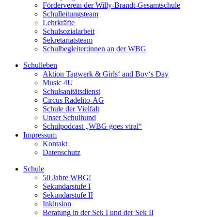
Förderverein der Willy-Brandt-Gesamtschule
Schulleitungsteam
Lehrkräfte
Schulsozialarbeit
Sekretariatsteam
Schulbegleiter:innen an der WBG
Schulleben
Aktion Tagwerk & Girls‘ and Boy‘s Day
Music 4U
Schulsanitätsdienst
Circus Radelito-AG
Schule der Vielfalt
Unser Schulhund
Schulpodcast „WBG goes viral“
Impressum
Kontakt
Datenschutz
Schule
50 Jahre WBG!
Sekundarstufe I
Sekundarstufe II
Inklusion
Beratung in der Sek I und der Sek II