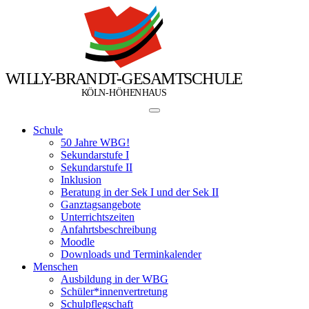
W
I
L
L
Y
-
B
R
A
N
D
T
-
G
E
S
A
M
T
S
C
H
U
L
E
Ö
Ö
K
L
N
-
H
H
E
N
H
A
U
S
Schule
50 Jahre WBG!
Sekundarstufe I
Sekundarstufe II
Inklusion
Beratung in der Sek I und der Sek II
Ganztagsangebote
Unterrichtszeiten
Anfahrtsbeschreibung
Moodle
Downloads und Terminkalender
Menschen
Ausbildung in der WBG
Schüler*innenvertretung
Schulpflegschaft