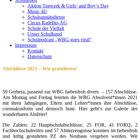
Schulleben
Aktion Tagwerk & Girls‘ and Boy‘s Day
Music 4U
Schulsanitätsdienst
Circus Radelito-AG
Schule der Vielfalt
Unser Schulhund
Schulpodcast „WBG goes viral“
Impressum
Kontakt
Datenschutz
Abschlüsse 2021 – Wir gratulieren!
59 Gerbera, passend zur WBG farbenfroh divers – 157 Abschlüsse.
Am Montag und Freitag feierten die WBG Absolvent*innen 2021
mit ihren Jahrgängen, Eltern und Lehrer*innen ihre Abschlüsse,
coronakonform und dennoch bunt. Hier geht‘s zur Galerie der
wunderbaren Abifeier!
Die Zahlen: 22 Hauptschulabschlüsse, 25 FOR, 41 FORQ, 2
Fachhochschulreifen und 57 Abiturzeugnisse konnten im farbenfroh
und luftig gestalteten PZ des Neubaus vergeben werden. Wir