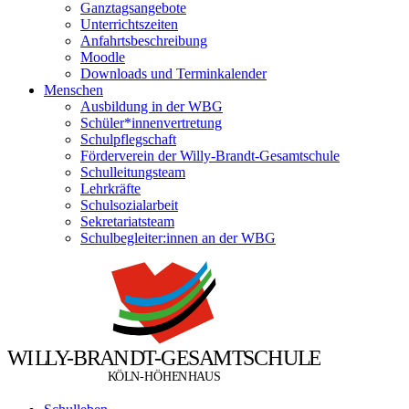
Ganztagsangebote
Unterrichtszeiten
Anfahrtsbeschreibung
Moodle
Downloads und Terminkalender
Menschen
Ausbildung in der WBG
Schüler*innenvertretung
Schulpflegschaft
Förderverein der Willy-Brandt-Gesamtschule
Schulleitungsteam
Lehrkräfte
Schulsozialarbeit
Sekretariatsteam
Schulbegleiter:innen an der WBG
W
I
L
L
Y
-
B
R
A
N
D
T
-
G
E
S
A
M
T
S
C
H
U
L
E
Ö
Ö
K
L
N
-
H
H
E
N
H
A
U
S