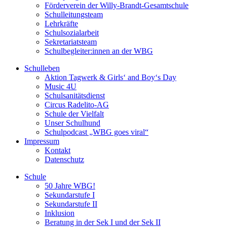
Förderverein der Willy-Brandt-Gesamtschule
Schulleitungsteam
Lehrkräfte
Schulsozialarbeit
Sekretariatsteam
Schulbegleiter:innen an der WBG
Schulleben
Aktion Tagwerk & Girls‘ and Boy‘s Day
Music 4U
Schulsanitätsdienst
Circus Radelito-AG
Schule der Vielfalt
Unser Schulhund
Schulpodcast „WBG goes viral“
Impressum
Kontakt
Datenschutz
Schule
50 Jahre WBG!
Sekundarstufe I
Sekundarstufe II
Inklusion
Beratung in der Sek I und der Sek II