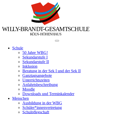
W
I
L
L
Y
-
B
R
A
N
D
T
-
G
E
S
A
M
T
S
C
H
U
L
E
Ö
Ö
K
L
N
-
H
H
E
N
H
A
U
S
Schule
50 Jahre WBG!
Sekundarstufe I
Sekundarstufe II
Inklusion
Beratung in der Sek I und der Sek II
Ganztagsangebote
Unterrichtszeiten
Anfahrtsbeschreibung
Moodle
Downloads und Terminkalender
Menschen
Ausbildung in der WBG
Schüler*innenvertretung
Schulpflegschaft