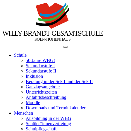
W
I
L
L
Y
-
B
R
A
N
D
T
-
G
E
S
A
M
T
S
C
H
U
L
E
Ö
Ö
K
L
N
-
H
H
E
N
H
A
U
S
Schule
50 Jahre WBG!
Sekundarstufe I
Sekundarstufe II
Inklusion
Beratung in der Sek I und der Sek II
Ganztagsangebote
Unterrichtszeiten
Anfahrtsbeschreibung
Moodle
Downloads und Terminkalender
Menschen
Ausbildung in der WBG
Schüler*innenvertretung
Schulpflegschaft