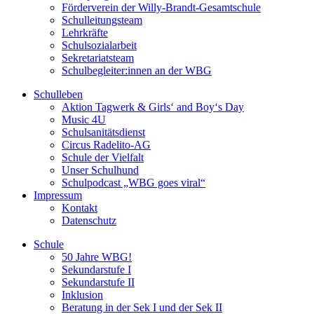
Förderverein der Willy-Brandt-Gesamtschule
Schulleitungsteam
Lehrkräfte
Schulsozialarbeit
Sekretariatsteam
Schulbegleiter:innen an der WBG
Schulleben
Aktion Tagwerk & Girls‘ and Boy‘s Day
Music 4U
Schulsanitätsdienst
Circus Radelito-AG
Schule der Vielfalt
Unser Schulhund
Schulpodcast „WBG goes viral“
Impressum
Kontakt
Datenschutz
Schule
50 Jahre WBG!
Sekundarstufe I
Sekundarstufe II
Inklusion
Beratung in der Sek I und der Sek II