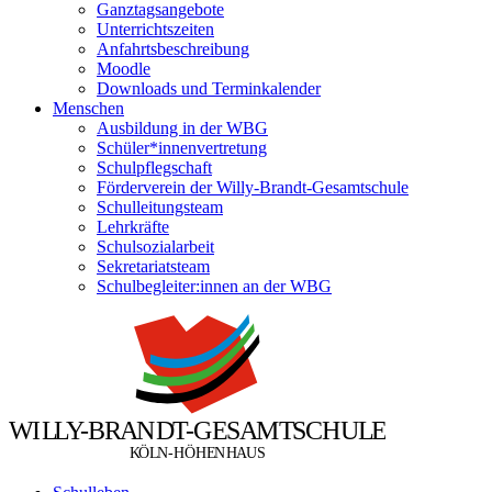
Ganztagsangebote
Unterrichtszeiten
Anfahrtsbeschreibung
Moodle
Downloads und Terminkalender
Menschen
Ausbildung in der WBG
Schüler*innenvertretung
Schulpflegschaft
Förderverein der Willy-Brandt-Gesamtschule
Schulleitungsteam
Lehrkräfte
Schulsozialarbeit
Sekretariatsteam
Schulbegleiter:innen an der WBG
W
I
L
L
Y
-
B
R
A
N
D
T
-
G
E
S
A
M
T
S
C
H
U
L
E
Ö
Ö
K
L
N
-
H
H
E
N
H
A
U
S