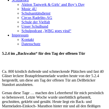
Schulleben
Aktion Tagwerk & Girls‘ and Boy‘s Day
Music 4U
Schulsanitätsdienst
Circus Radelito-AG
Schule der Vielfalt
Unser Schulhund
Schulpodcast „WBG goes viral“
Impressum
Kontakt
Datenschutz
5.2.4 im „Backwahn“ für den Tag der offenen Tür
Ca. 800 köstlich duftende und schmeckende Plätzchen und fast 40
Gläser leckere Bratapfelmarmelade wurden heute von der 5.2.4
hergestellt, um diese am Tag der offenen Tür am Dellbrücker
Standort anzubieten.
Genau diese Tage … machen den Lehrerberuf für mich persönlich
so liebenswert. Letzte Woche wurde unerbittlich gebastelt,
geschnitten, geklebt und genäht. Heute liegt ein Back- und
Marmeladen-Einkoch- Marathon hinter mir und all den fleißigen