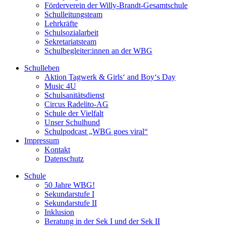
Förderverein der Willy-Brandt-Gesamtschule
Schulleitungsteam
Lehrkräfte
Schulsozialarbeit
Sekretariatsteam
Schulbegleiter:innen an der WBG
Schulleben
Aktion Tagwerk & Girls‘ and Boy‘s Day
Music 4U
Schulsanitätsdienst
Circus Radelito-AG
Schule der Vielfalt
Unser Schulhund
Schulpodcast „WBG goes viral“
Impressum
Kontakt
Datenschutz
Schule
50 Jahre WBG!
Sekundarstufe I
Sekundarstufe II
Inklusion
Beratung in der Sek I und der Sek II