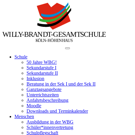
W
I
L
L
Y
-
B
R
A
N
D
T
-
G
E
S
A
M
T
S
C
H
U
L
E
Ö
Ö
K
L
N
-
H
H
E
N
H
A
U
S
Schule
50 Jahre WBG!
Sekundarstufe I
Sekundarstufe II
Inklusion
Beratung in der Sek I und der Sek II
Ganztagsangebote
Unterrichtszeiten
Anfahrtsbeschreibung
Moodle
Downloads und Terminkalender
Menschen
Ausbildung in der WBG
Schüler*innenvertretung
Schulpflegschaft