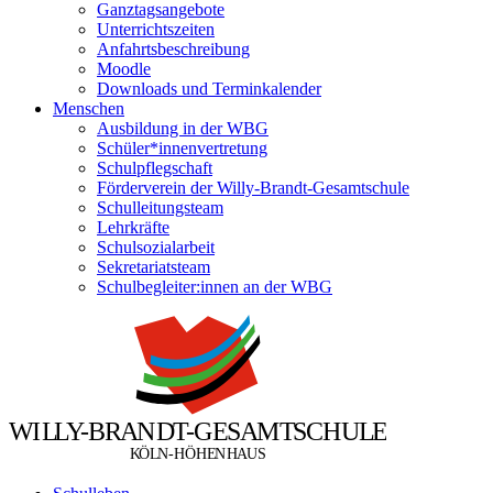
Ganztagsangebote
Unterrichtszeiten
Anfahrtsbeschreibung
Moodle
Downloads und Terminkalender
Menschen
Ausbildung in der WBG
Schüler*innenvertretung
Schulpflegschaft
Förderverein der Willy-Brandt-Gesamtschule
Schulleitungsteam
Lehrkräfte
Schulsozialarbeit
Sekretariatsteam
Schulbegleiter:innen an der WBG
W
I
L
L
Y
-
B
R
A
N
D
T
-
G
E
S
A
M
T
S
C
H
U
L
E
Ö
Ö
K
L
N
-
H
H
E
N
H
A
U
S