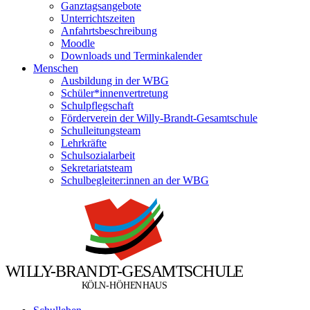
Ganztagsangebote
Unterrichtszeiten
Anfahrtsbeschreibung
Moodle
Downloads und Terminkalender
Menschen
Ausbildung in der WBG
Schüler*innenvertretung
Schulpflegschaft
Förderverein der Willy-Brandt-Gesamtschule
Schulleitungsteam
Lehrkräfte
Schulsozialarbeit
Sekretariatsteam
Schulbegleiter:innen an der WBG
W
I
L
L
Y
-
B
R
A
N
D
T
-
G
E
S
A
M
T
S
C
H
U
L
E
Ö
Ö
K
L
N
-
H
H
E
N
H
A
U
S