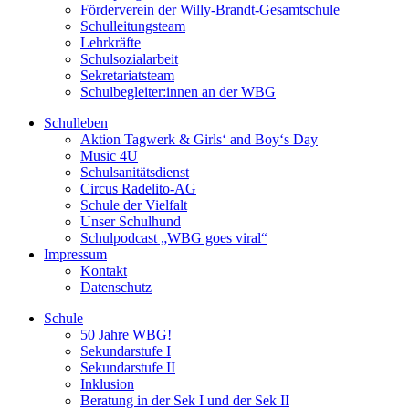
Förderverein der Willy-Brandt-Gesamtschule
Schulleitungsteam
Lehrkräfte
Schulsozialarbeit
Sekretariatsteam
Schulbegleiter:innen an der WBG
Schulleben
Aktion Tagwerk & Girls‘ and Boy‘s Day
Music 4U
Schulsanitätsdienst
Circus Radelito-AG
Schule der Vielfalt
Unser Schulhund
Schulpodcast „WBG goes viral“
Impressum
Kontakt
Datenschutz
Schule
50 Jahre WBG!
Sekundarstufe I
Sekundarstufe II
Inklusion
Beratung in der Sek I und der Sek II