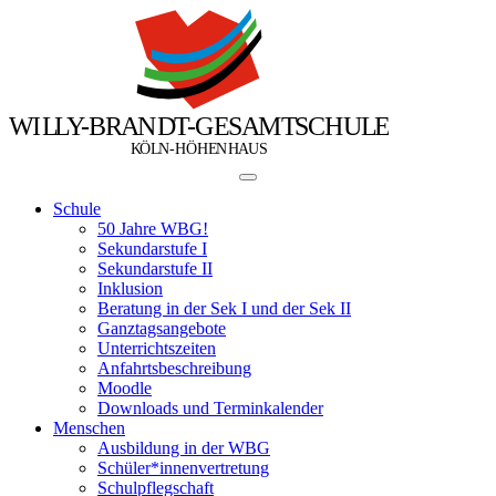
W
I
L
L
Y
-
B
R
A
N
D
T
-
G
E
S
A
M
T
S
C
H
U
L
E
Ö
Ö
K
L
N
-
H
H
E
N
H
A
U
S
Schule
50 Jahre WBG!
Sekundarstufe I
Sekundarstufe II
Inklusion
Beratung in der Sek I und der Sek II
Ganztagsangebote
Unterrichtszeiten
Anfahrtsbeschreibung
Moodle
Downloads und Terminkalender
Menschen
Ausbildung in der WBG
Schüler*innenvertretung
Schulpflegschaft